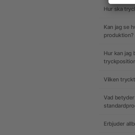
Hur ska tryc
Kan jag se h
produktion?
Hur kan jag b
tryckpositio
Vilken tryck
Vad betyder 
standardpro
Erbjuder all