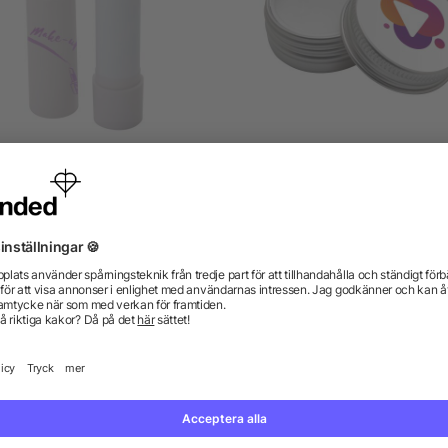
en läppbalsam med vanilj
Estelle läppbalsam
från 3,27 kr
från 5,96 kr
gor? Vi har svaren.