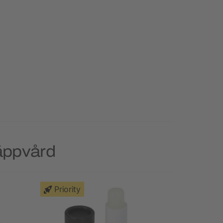
äppvård
Priority