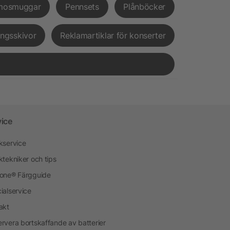
mosmuggar
Pennsets
Plånböcker
ingsskivor
Reklamartiklar för konserter
vice
kservice
ktekniker och tips
one® Färgguide
ialservice
akt
rvera bortskaffande av batterier