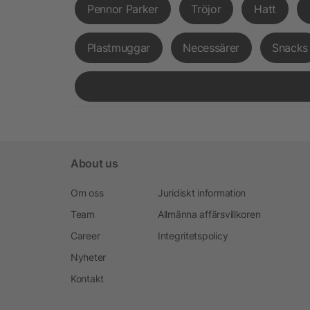
Pennor Parker
Tröjor
Hatt
Plastmuggar
Necessärer
Snacks
About us
Om oss
Juridiskt information
Team
Allmänna affärsvillkoren
Career
Integritetspolicy
Nyheter
Kontakt