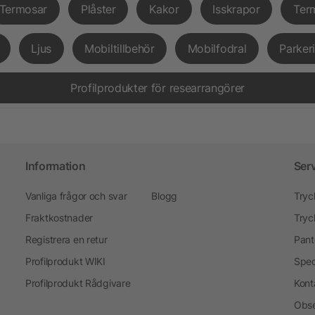
Termosar
Plåster
Kakor
Isskrapor
Ter
Ljus
Mobiltillbehör
Mobilfodral
Parker
Profilprodukter för researrangörer
Information
Ser
Vanliga frågor och svar
Blogg
Tryc
Fraktkostnader
Tryc
Registrera en retur
Pant
Profilprodukt WIKI
Spec
Profilprodukt Rådgivare
Kont
Obse