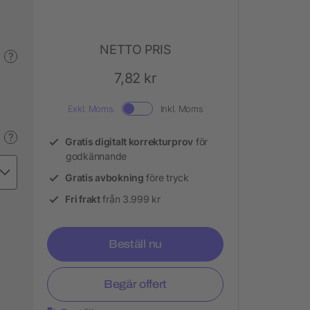
NETTO PRIS
?
7,82 kr
Exkl. Moms.
Inkl. Moms
?
Gratis digitalt korrekturprov
för
godkännande
Gratis avbokning
före tryck
Fri frakt
från 3.999 kr
Beställ nu
Begär offert