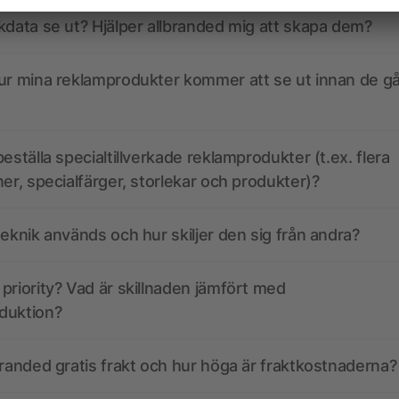
kdata se ut? Hjälper allbranded mig att skapa dem?
ur mina reklamprodukter kommer att se ut innan de går
eställa specialtillverkade reklamprodukter (t.ex. flera
ner, specialfärger, storlekar och produkter)?
teknik används och hur skiljer den sig från andra?
priority? Vad är skillnaden jämfört med
duktion?
branded gratis frakt och hur höga är fraktkostnaderna?