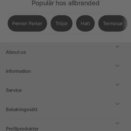
Populär hos allbranded
Pennor Parker
Tröjor
Hatt
Termosar
About us
Information
Service
Betalningssätt
Profilprodukter