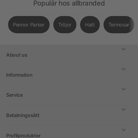
Populär hos allbranded
Pennor Parker
Tröjor
Hatt
Termosar
About us
Information
Service
Betalningssätt
Profilprodukter