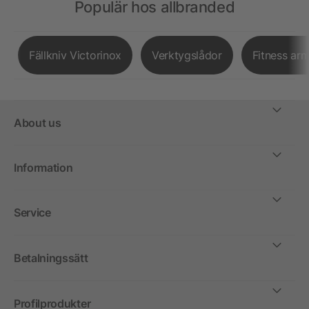
Populär hos allbranded
Fällkniv Victorinox
Verktygslådor
Fitness ar
About us
Information
Service
Betalningssätt
Profilprodukter