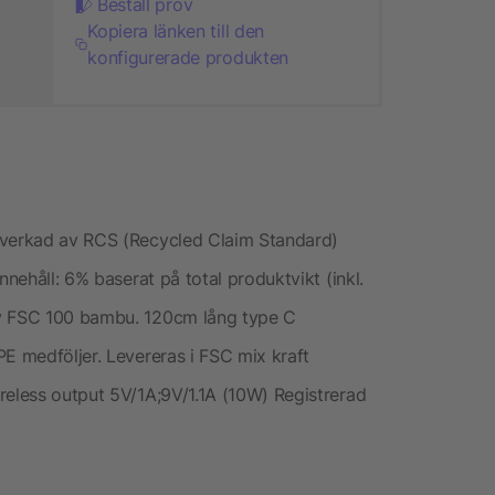
Beställ prov
Kopiera länken till den
konfigurerade produkten
lverkad av RCS (Recycled Claim Standard)
nnehåll: 6% baserat på total produktvikt (inkl.
av FSC 100 bambu. 120cm lång type C
PE medföljer. Levereras i FSC mix kraft
reless output 5V/1A;9V/1.1A (10W) Registrerad