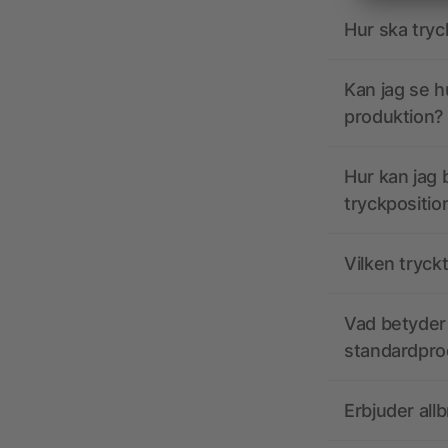
Hur ska tryc
Kan jag se h
produktion?
Hur kan jag b
tryckpositio
Vilken tryck
Vad betyder 
standardpro
Erbjuder all