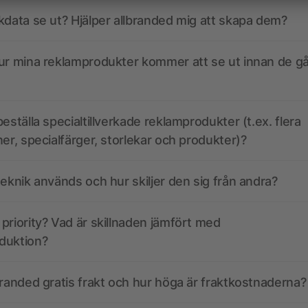
kdata se ut? Hjälper allbranded mig att skapa dem?
ur mina reklamprodukter kommer att se ut innan de går
eställa specialtillverkade reklamprodukter (t.ex. flera
ner, specialfärger, storlekar och produkter)?
teknik används och hur skiljer den sig från andra?
priority? Vad är skillnaden jämfört med
duktion?
branded gratis frakt och hur höga är fraktkostnaderna?