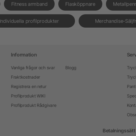
Fitness armband
Flasköppnare
Metallpen
Individuella profilprodukter
Merchandise-Säljf
Information
Ser
Vanliga frågor och svar
Blogg
Tryc
Fraktkostnader
Tryc
Registrera en retur
Pant
Profilprodukt WIKI
Spec
Profilprodukt Rådgivare
Kont
Obse
Betalningssätt