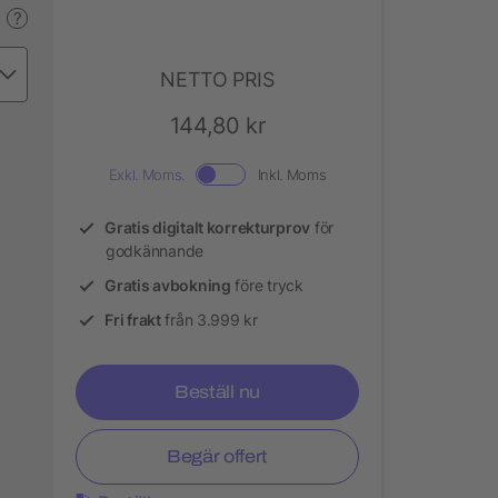
?
NETTO PRIS
144,80 kr
Exkl. Moms.
Inkl. Moms
Gratis digitalt korrekturprov
för
godkännande
Gratis avbokning
före tryck
Fri frakt
från 3.999 kr
Beställ nu
Begär offert