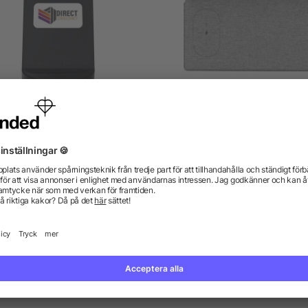
p trådlöst laddningsställ av
BrandCharger Evopad Ch
-återvunnen plast på 15 W
wireless charger
med dubbla spolar
från 100,90 kr
från 122,50 kr
gor? Vi har svaren.