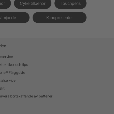
nor
Cykeltillbehör
Touchpens
rämjande
Kundpresenter
vice
kservice
ktekniker och tips
one® Färgguide
ialservice
akt
rvera bortskaffande av batterier