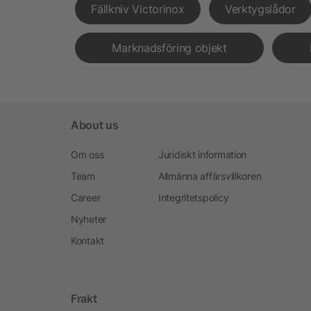
Fällkniv Victorinox
Verktygslådor
Marknadsföring objekt
About us
Om oss
Juridiskt information
Team
Allmänna affärsvillkoren
Career
Integritetspolicy
Nyheter
Kontakt
Frakt