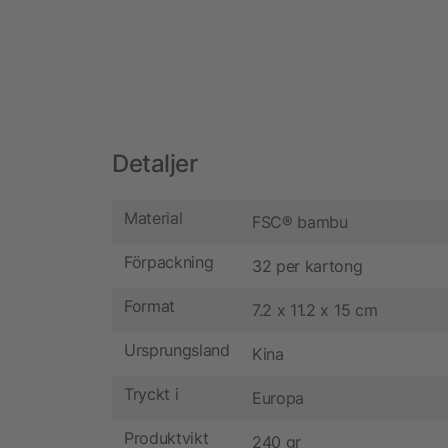
Detaljer
Material
FSC® bambu
Förpackning
32 per kartong
Format
7.2 x 11.2 x 15 cm
Ursprungsland
Kina
Tryckt i
Europa
Produktvikt
240 gr