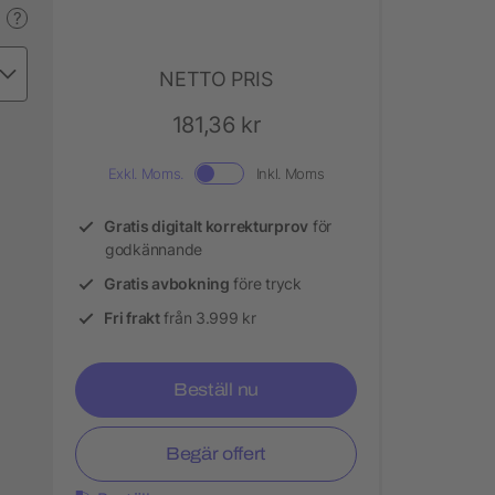
?
NETTO PRIS
181,36 kr
Exkl. Moms.
Inkl. Moms
Gratis digitalt korrekturprov
för
godkännande
Gratis avbokning
före tryck
Fri frakt
från 3.999 kr
Beställ nu
Begär offert