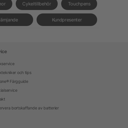
nor
Cykeltillbehör
Touchpens
rämjande
Kundpresenter
vice
kservice
ktekniker och tips
one® Färgguide
ialservice
akt
rvera bortskaffande av batterier