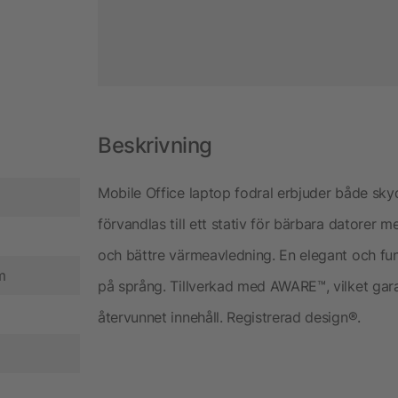
Beskrivning
Mobile Office laptop fodral erbjuder både sk
förvandlas till ett stativ för bärbara datorer
och bättre värmeavledning. En elegant och fu
m
på språng. Tillverkad med AWARE™, vilket gar
återvunnet innehåll. Registrerad design®.