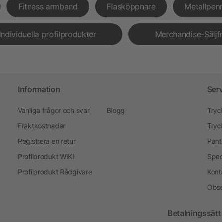
Fitness armband
Flasköppnare
Metallpen
Individuella profilprodukter
Merchandise-Säljf
Information
Ser
Vanliga frågor och svar
Blogg
Tryc
Fraktkostnader
Tryc
Registrera en retur
Pant
Profilprodukt WIKI
Spec
Profilprodukt Rådgivare
Kont
Obse
Betalningssätt