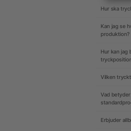
Hur ska tryc
Kan jag se h
produktion?
Hur kan jag b
tryckpositio
Vilken tryck
Vad betyder 
standardpro
Erbjuder all