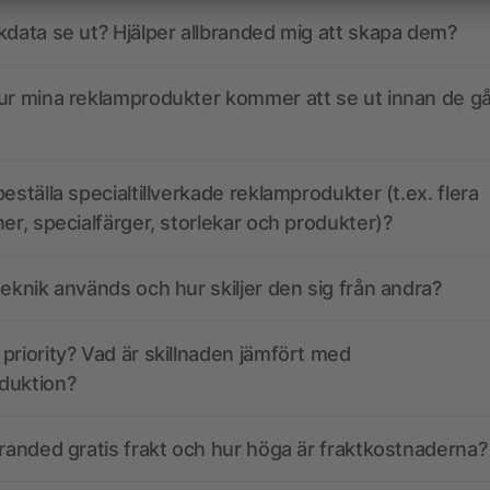
kdata se ut? Hjälper allbranded mig att skapa dem?
ur mina reklamprodukter kommer att se ut innan de går
eställa specialtillverkade reklamprodukter (t.ex. flera
ner, specialfärger, storlekar och produkter)?
teknik används och hur skiljer den sig från andra?
priority? Vad är skillnaden jämfört med
duktion?
branded gratis frakt och hur höga är fraktkostnaderna?