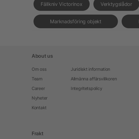
Fällkniv Victorinox
Verktygslådor
Marknadsföring objekt
About us
Om oss
Juridiskt information
Team
Allmänna affärsvillkoren
Career
Integritetspolicy
Nyheter
Kontakt
Frakt