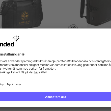
Oxford 15.6" slimmad
Swiss Peak AWARE™ XX
datorväska
weekend reseryggsäc
från 213,70 kr
från 508,57 kr
gor? Vi har svaren.