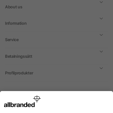
About us
Information
Service
Betalningssätt
Profilprodukter
Internationellt