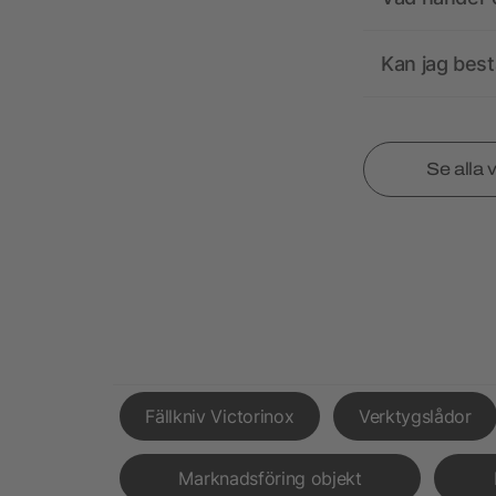
Kan jag best
Se alla 
Fällkniv Victorinox
Verktygslådor
Marknadsföring objekt