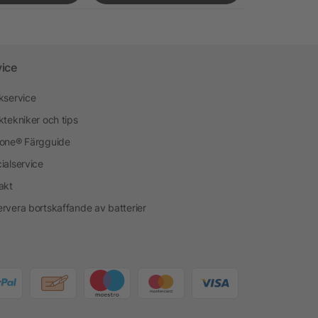
vice
kservice
ktekniker och tips
one® Färgguide
ialservice
akt
rvera bortskaffande av batterier