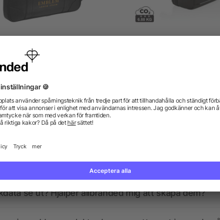
Oxford 15.6" slimmad
Swiss Peak AWARE™ XX
datorväska
weekend reseryggsäc
från 213,70 kr
från 508,57 kr
gor? Vi har svaren.
kdata se ut? Hjälper allbranded mig att skapa dem?