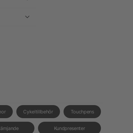
nor
Cykeltillbehör
Touchpens
rämjande
Kundpresenter