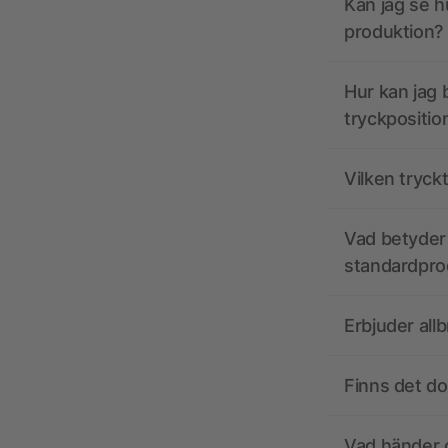
Kan jag se h
produktion?
Hur kan jag b
tryckpositio
Vilken tryck
Vad betyder 
standardpro
Erbjuder all
Finns det d
Vad händer o