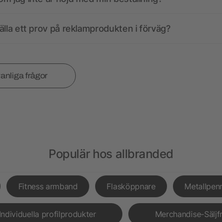
älla ett prov på reklamprodukten i förväg?
vanliga frågor
Populär hos allbranded
Fitness armband
Flasköppnare
Metallpen
Individuella profilprodukter
Merchandise-Säljf