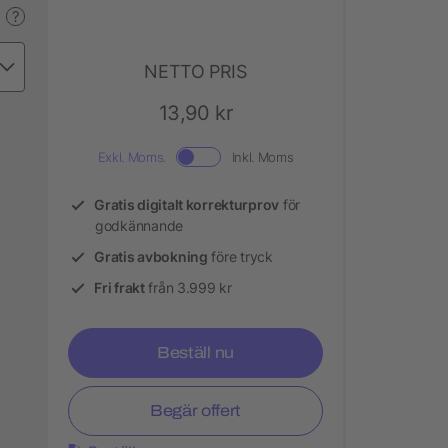
?
NETTO PRIS
13,90 kr
Exkl. Moms.
Inkl. Moms
Gratis digitalt korrekturprov
för
godkännande
Gratis avbokning
före tryck
Fri frakt
från 3.999 kr
Beställ nu
Begär offert