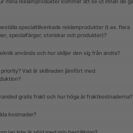
ur mina reklamprodukter kommer att se ut innan de går
eställa specialtillverkade reklamprodukter (t.ex. flera
ner, specialfärger, storlekar och produkter)?
teknik används och hur skiljer den sig från andra?
priority? Vad är skillnaden jämfört med
duktion?
branded gratis frakt och hur höga är fraktkostnaderna?
olda kostnader?
m jag inte är nöjd med min beställning?