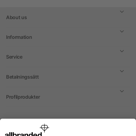
About us
Information
Service
Betalningssätt
Profilprodukter
Internationellt