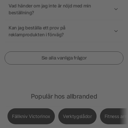
Vad händer om jag inte är nöjd med min
beställning?
Kan jag beställa ett prov på
reklamprodukten i förväg?
Se alla vanliga frågor
Populär hos allbranded
Fällkniv Victorinox
Verktygslådor
Fitness ar