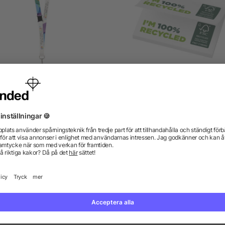
s nyckelband av rPET med
Sticky-Mate® klisterlappa
säkerhetsspänne
återvunnet papper 75 x 7
från 8,94 kr
från 3,04 kr
gor? Vi har svaren.