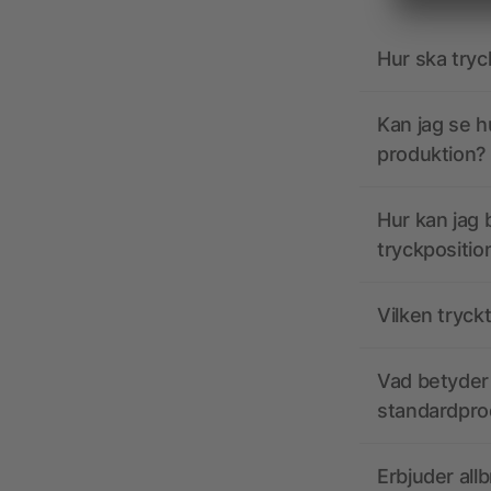
Hur ska tryc
Kan jag se h
produktion?
Hur kan jag b
tryckpositio
Vilken tryck
Vad betyder 
standardpro
Erbjuder all