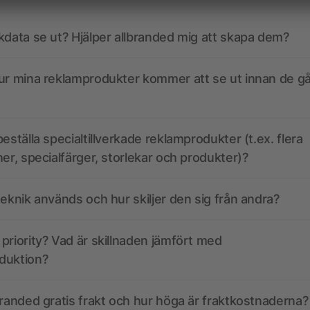
kdata se ut? Hjälper allbranded mig att skapa dem?
ur mina reklamprodukter kommer att se ut innan de går
eställa specialtillverkade reklamprodukter (t.ex. flera
ner, specialfärger, storlekar och produkter)?
teknik används och hur skiljer den sig från andra?
priority? Vad är skillnaden jämfört med
duktion?
branded gratis frakt och hur höga är fraktkostnaderna?