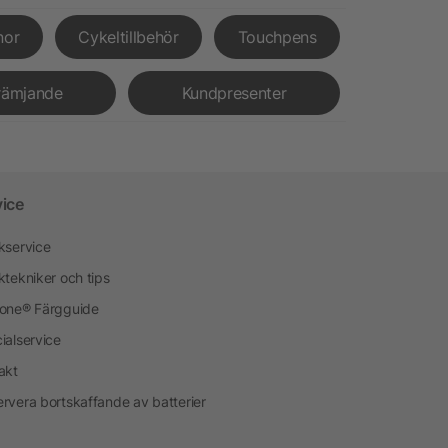
nor
Cykeltillbehör
Touchpens
rämjande
Kundpresenter
vice
kservice
ktekniker och tips
one® Färgguide
ialservice
akt
rvera bortskaffande av batterier