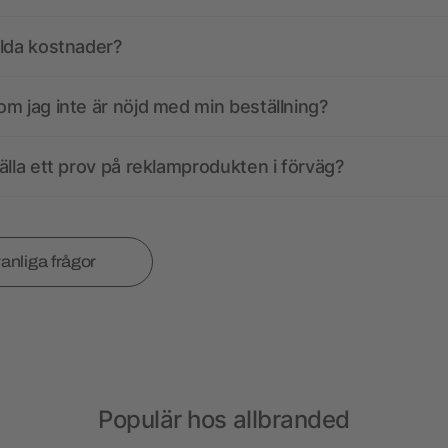
olda kostnader?
m jag inte är nöjd med min beställning?
älla ett prov på reklamprodukten i förväg?
vanliga frågor
Populär hos allbranded