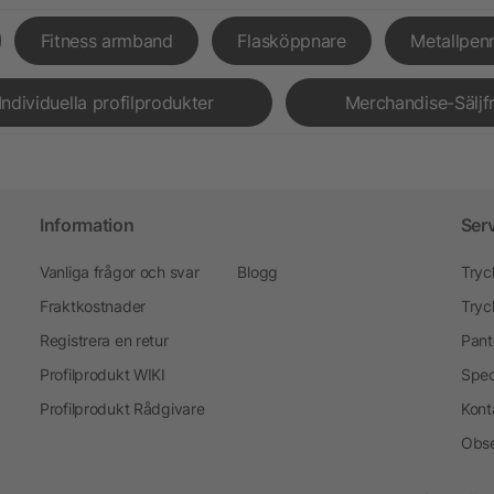
Fitness armband
Flasköppnare
Metallpen
Individuella profilprodukter
Merchandise-Säljf
Information
Ser
Vanliga frågor och svar
Blogg
Tryc
Fraktkostnader
Tryc
Registrera en retur
Pant
Profilprodukt WIKI
Spec
Profilprodukt Rådgivare
Kont
Obse