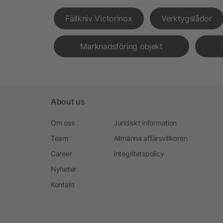
Fällkniv Victorinox
Verktygslådor
Marknadsföring objekt
About us
Om oss
Juridiskt information
Team
Allmänna affärsvillkoren
Career
Integritetspolicy
Nyheter
Kontakt