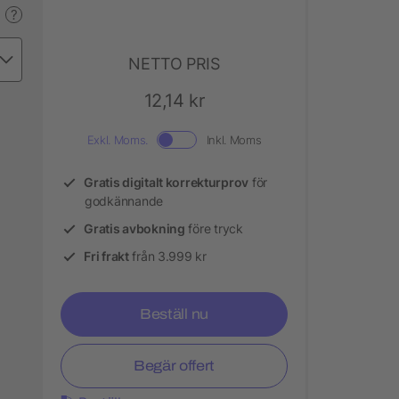
?
NETTO PRIS
12,14 kr
Exkl. Moms.
Inkl. Moms
Gratis digitalt korrekturprov
för
godkännande
Gratis avbokning
före tryck
Fri frakt
från 3.999 kr
Beställ nu
Begär offert