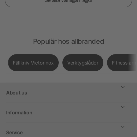
Se alla vanliga frågor
Populär hos allbranded
Fällkniv Victorinox
Verktygslådor
Fitness ar
About us
Information
Service