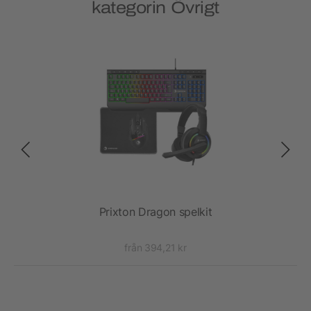
kategorin Övrigt
art
Prixton Dragon spelkit
Pri
från 394,21 kr