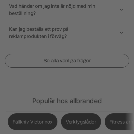
Vad händer om jag inte är nöjd med min
beställning?
Kan jag beställa ett prov på
reklamprodukten i förväg?
Se alla vanliga frågor
Populär hos allbranded
Fällkniv Victorinox
Verktygslådor
Fitness ar