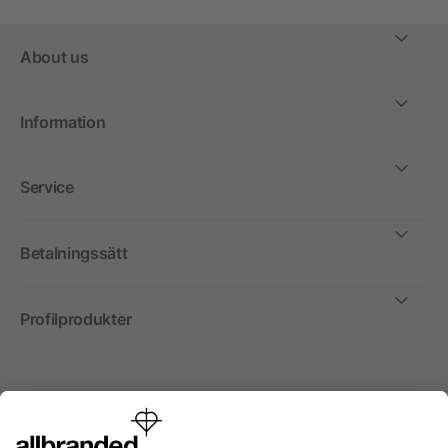
About us
Information
Service
Betalningssätt
Profilprodukter
Internationellt