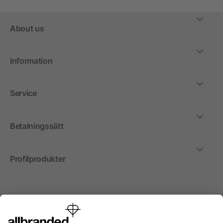
About us
Information
Service
Betalningssätt
Profilprodukter
Internationellt