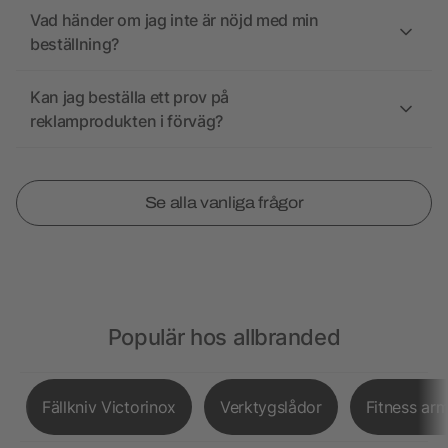
Vad händer om jag inte är nöjd med min
beställning?
Kan jag beställa ett prov på
reklamprodukten i förväg?
Se alla vanliga frågor
Populär hos allbranded
Fällkniv Victorinox
Verktygslådor
Fitness ar