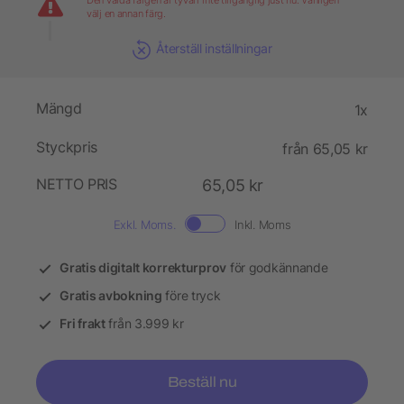
Den valda färgen är tyvärr inte tillgänglig just nu. Vänligen
välj en annan färg.
Återställ inställningar
Mängd
1x
Styckpris
från 65,05 kr
NETTO PRIS
65,05 kr
Exkl. Moms.
Inkl. Moms
Gratis digitalt korrekturprov
för godkännande
Gratis avbokning
före tryck
Fri frakt
från 3.999 kr
Beställ nu