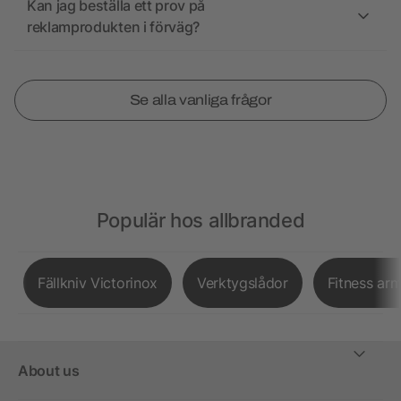
Kan jag beställa ett prov på
reklamprodukten i förväg?
Se alla vanliga frågor
Populär hos allbranded
Fällkniv Victorinox
Verktygslådor
Fitness ar
About us