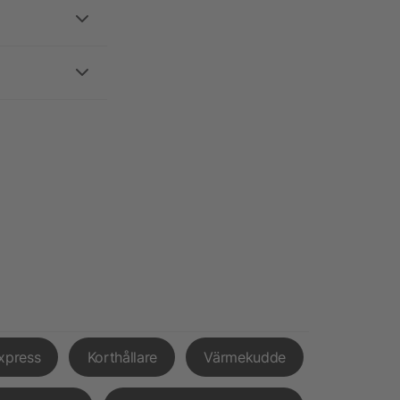
xpress
Korthållare
Värmekudde