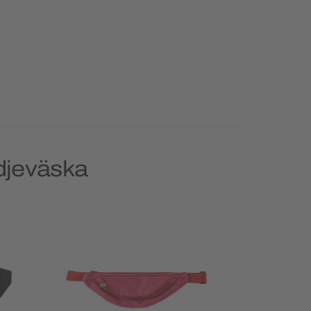
djeväska
Priority
Ny