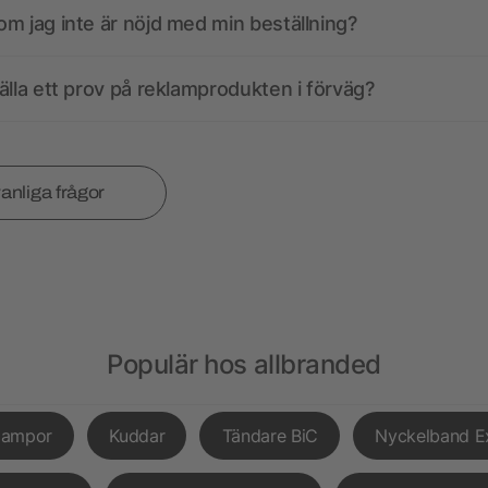
m jag inte är nöjd med min beställning?
älla ett prov på reklamprodukten i förväg?
vanliga frågor
Populär hos allbranded
lampor
Kuddar
Tändare BiC
Nyckelband E