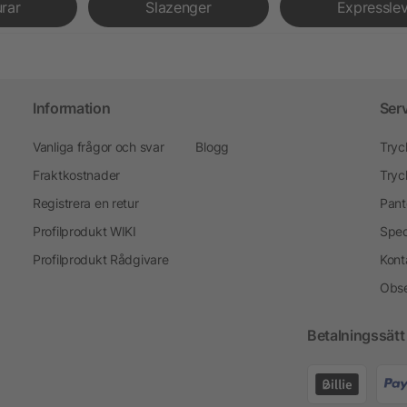
urar
Slazenger
Expressle
Information
Ser
Vanliga frågor och svar
Blogg
Tryc
Fraktkostnader
Tryc
Registrera en retur
Pant
Profilprodukt WIKI
Spec
Profilprodukt Rådgivare
Kont
Obse
Betalningssätt