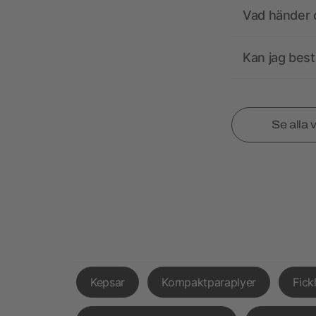
Vad händer o
Kan jag best
Se alla 
Kepsar
Kompaktparaplyer
Fick