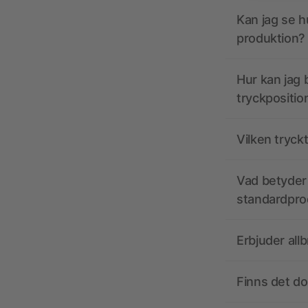
Kan jag se h
produktion?
Hur kan jag b
tryckpositio
Vilken tryck
Vad betyder 
standardpro
Erbjuder all
Finns det d