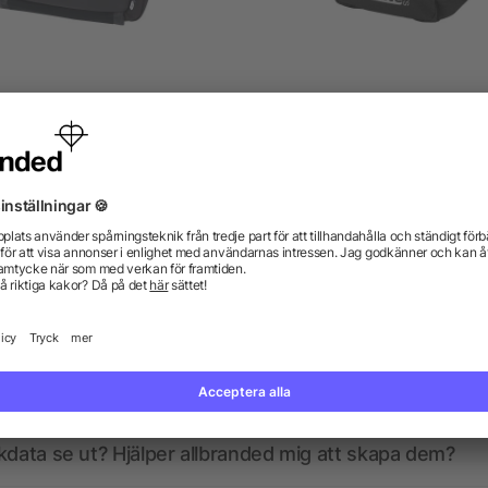
am kylväska av återvunnet
Santander midjeväska
GRS-material
från 93,31 kr
från 25,69 kr
gor? Vi har svaren.
kdata se ut? Hjälper allbranded mig att skapa dem?