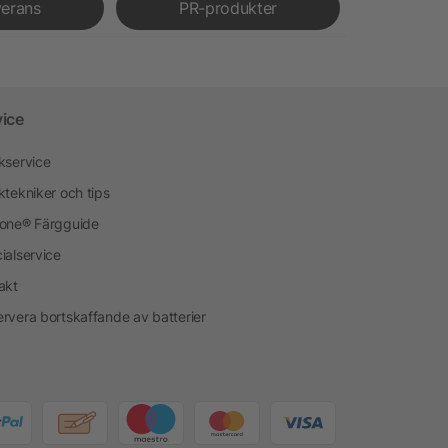
verans
PR-produkter
vice
kservice
ktekniker och tips
one® Färgguide
ialservice
akt
rvera bortskaffande av batterier