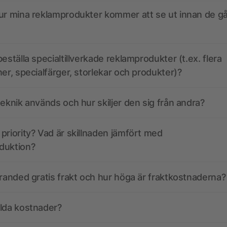
ur mina reklamprodukter kommer att se ut innan de går
eställa specialtillverkade reklamprodukter (t.ex. flera
ner, specialfärger, storlekar och produkter)?
teknik används och hur skiljer den sig från andra?
priority? Vad är skillnaden jämfört med
duktion?
branded gratis frakt och hur höga är fraktkostnaderna?
olda kostnader?