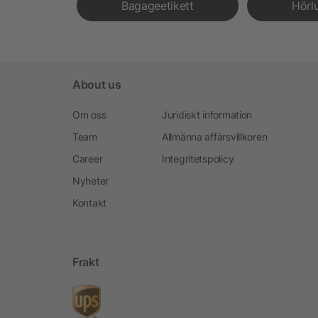
Bagageetikett
Hörl
About us
Om oss
Juridiskt information
Team
Allmänna affärsvillkoren
Career
Integritetspolicy
Nyheter
Kontakt
Frakt