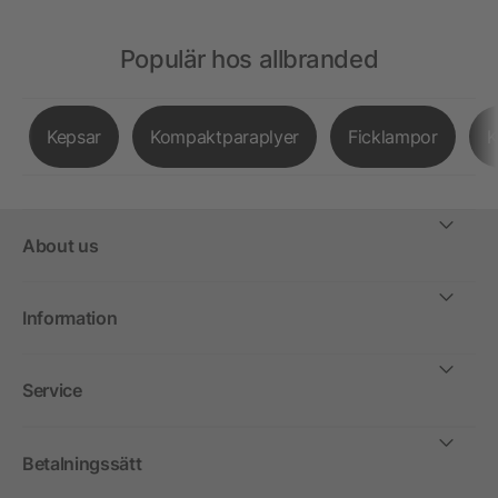
Populär hos allbranded
Kepsar
Kompaktparaplyer
Ficklampor
K
About us
Information
Service
Betalningssätt