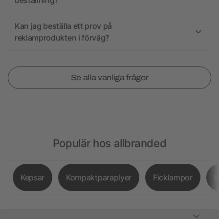
beställning?
Kan jag beställa ett prov på
reklamprodukten i förväg?
Se alla vanliga frågor
Populär hos allbranded
Kepsar
Kompaktparaplyer
Ficklampor
K