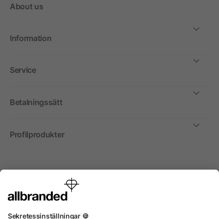
About us
Information
Service
Betalningssätt
Profilprodukter
Internationellt