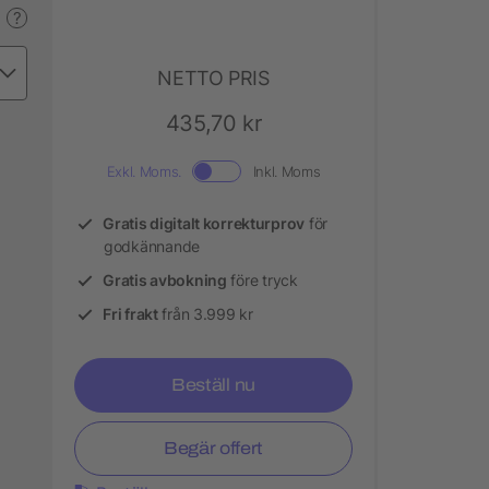
?
NETTO PRIS
435,70 kr
Exkl. Moms.
Inkl. Moms
Gratis digitalt korrekturprov
för
godkännande
Gratis avbokning
före tryck
Fri frakt
från 3.999 kr
Beställ nu
Begär offert