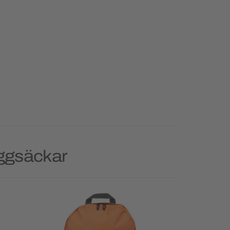
yggsäckar