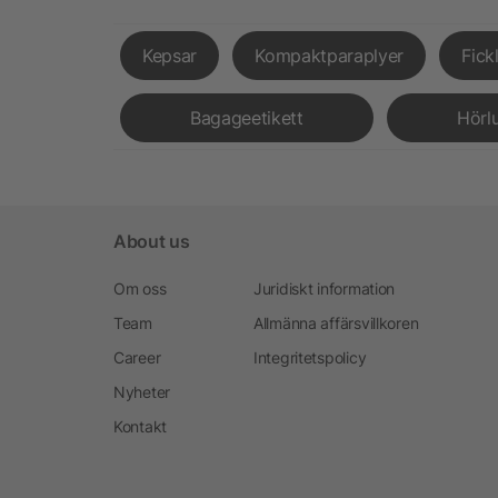
Kepsar
Kompaktparaplyer
Fick
Bagageetikett
Hörl
About us
Om oss
Juridiskt information
Team
Allmänna affärsvillkoren
Career
Integritetspolicy
Nyheter
Kontakt