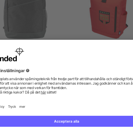
gsäck i polycanvas (600D)
Byron 15,6 tums ryggsäck
rullöppning på 18 l av G
RPET
5/5
(1)
från 51,87 kr
från 71,23 kr
gor? Vi har svaren.