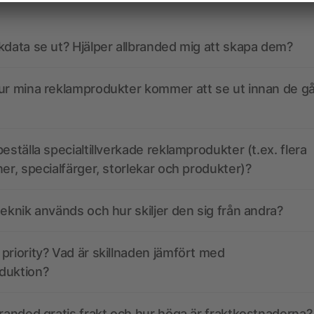
kdata se ut? Hjälper allbranded mig att skapa dem?
ur mina reklamprodukter kommer att se ut innan de går
eställa specialtillverkade reklamprodukter (t.ex. flera
ner, specialfärger, storlekar och produkter)?
teknik används och hur skiljer den sig från andra?
priority? Vad är skillnaden jämfört med
duktion?
branded gratis frakt och hur höga är fraktkostnaderna?