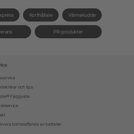
xpress
Korthållare
Värmekudde
verans
PR-produkter
vice
kservice
ktekniker och tips
one® Färgguide
ialservice
akt
rvera bortskaffande av batterier