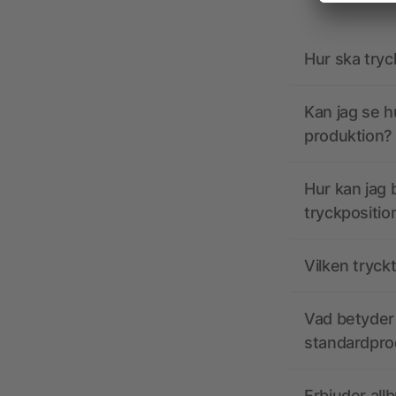
Hur ska tryc
Kan jag se h
produktion?
Hur kan jag b
tryckpositio
Vilken tryck
Vad betyder 
standardpro
Erbjuder all