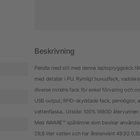
Beskrivning
Pendla med stil med denna laptopryggsäck til
med detaljer i PU. Rymligt huvudfack, vaddera
diverse mindre fack för enkel förvaring och org
USB output, RFID-skyddade fack, pennöglor, a
vattenflaska.. Utsida: 100% 1680D återvunnen 
Med AWARE™ spårämne som bevisar användande
29,8 liter vatten och har återanvänt 49,92 0,5