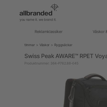
you name it. we brand it.
Reklamklassiker
Väskor 
timmar
Väskor
Ryggsäckar
Swiss Peak AWARE™ RPET Voyag
Produktnummer:
364-P762.88-045