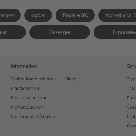
lampor
Kuddar
Tändare BiC
Nyckelband E
urar
Slazenger
Expressle
Information
Ser
Vanliga frågor och svar
Blogg
Tryc
Fraktkostnader
Tryc
Registrera en retur
Pant
Profilprodukt WIKI
Spec
Profilprodukt Rådgivare
Kont
Obse