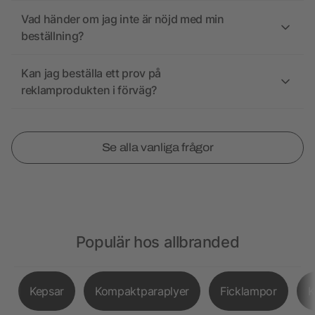
Vad händer om jag inte är nöjd med min
beställning?
Kan jag beställa ett prov på
reklamprodukten i förväg?
Se alla vanliga frågor
Populär hos allbranded
Kepsar
Kompaktparaplyer
Ficklampor
K