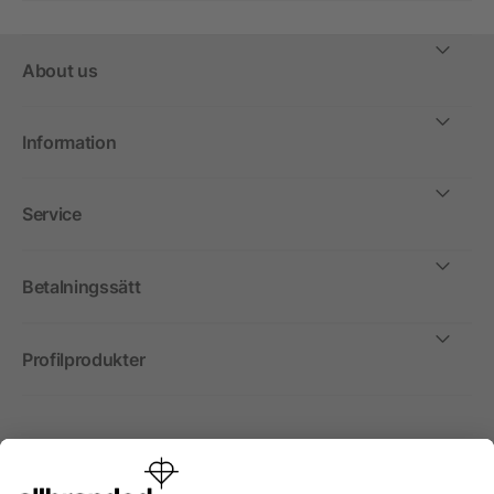
About us
Information
Service
Betalningssätt
Profilprodukter
Internationellt