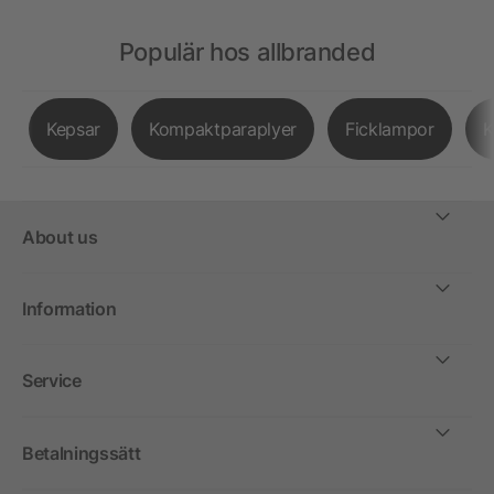
Populär hos allbranded
Kepsar
Kompaktparaplyer
Ficklampor
K
About us
Information
Service
Betalningssätt