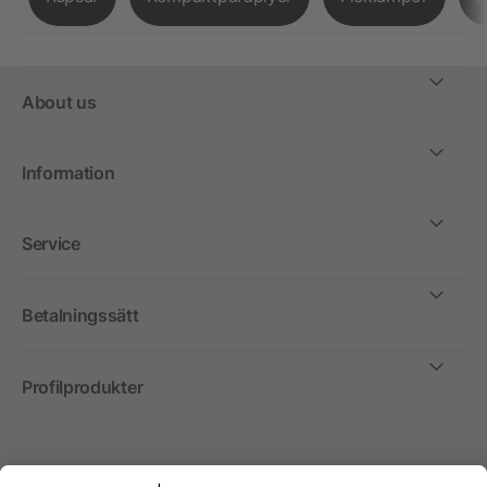
About us
Information
Service
Betalningssätt
Profilprodukter
Internationellt