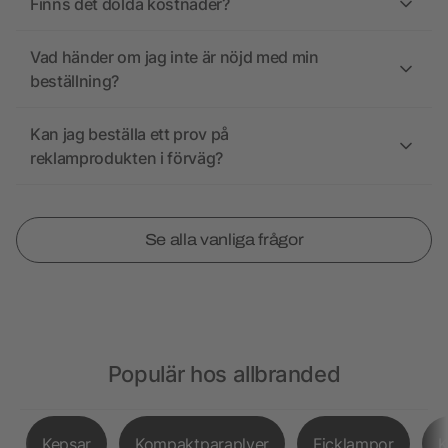
Finns det dolda kostnader?
Vad händer om jag inte är nöjd med min
beställning?
Kan jag beställa ett prov på
reklamprodukten i förväg?
Se alla vanliga frågor
Populär hos allbranded
Kepsar
Kompaktparaplyer
Ficklampor
K