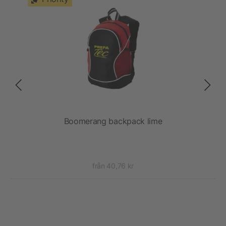
Boomerang backpack lime
från 40,76 kr