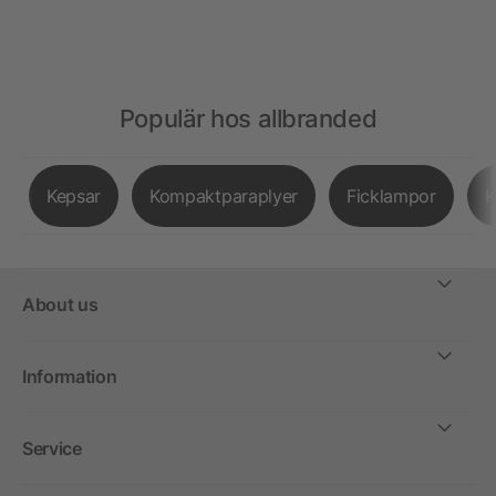
Populär hos allbranded
Kepsar
Kompaktparaplyer
Ficklampor
K
About us
Information
Service