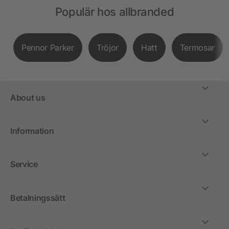
Populär hos allbranded
Pennor Parker
Tröjor
Hatt
Termosar
About us
Information
Service
Betalningssätt