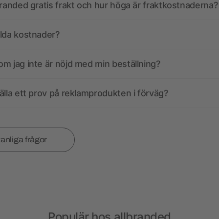
branded gratis frakt och hur höga är fraktkostnaderna?
olda kostnader?
m jag inte är nöjd med min beställning?
älla ett prov på reklamprodukten i förväg?
vanliga frågor
Populär hos allbranded