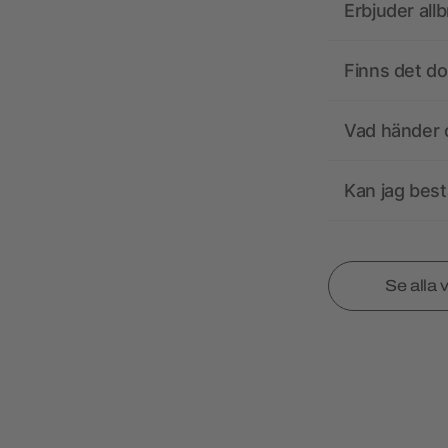
Erbjuder all
Finns det d
Vad händer o
Kan jag best
Se alla 