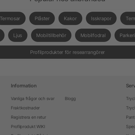
Termosar
Plåster
Kakor
Isskrapor
Ter
Ljus
Mobiltillbehör
Mobilfodral
Parker
Profilprodukter för researrangörer
Information
Ser
Vanliga frågor och svar
Blogg
Tryc
Fraktkostnader
Tryc
Registrera en retur
Pant
Profilprodukt WIKI
Spec