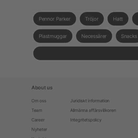
Pennor Parker
Tröjor
Hatt
Plastmuggar
Necessärer
Snacks
About us
Om oss
Juridiskt information
Team
Allmänna affärsvillkoren
Career
Integritetspolicy
Nyheter