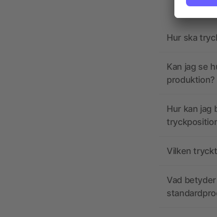
Hur ska tryc
Kan jag se h
produktion?
Hur kan jag b
tryckpositio
Vilken tryck
Vad betyder 
standardpro