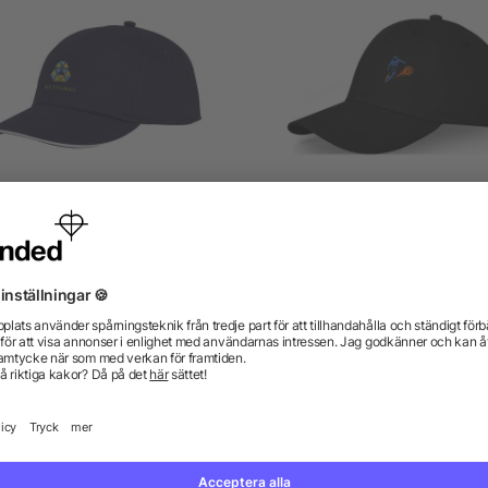
yx Sandwich keps 5 panel
Davis 6-panels keps
från 13,90 kr
från 23,01 kr
gor? Vi har svaren.