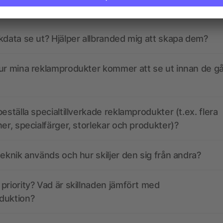
kdata se ut? Hjälper allbranded mig att skapa dem?
ur mina reklamprodukter kommer att se ut innan de går
eställa specialtillverkade reklamprodukter (t.ex. flera
ner, specialfärger, storlekar och produkter)?
teknik används och hur skiljer den sig från andra?
priority? Vad är skillnaden jämfört med
duktion?