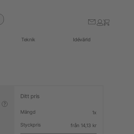
Teknik
Idévärld
Ditt pris
?
Mängd
1x
Styckpris
från 14,13 kr