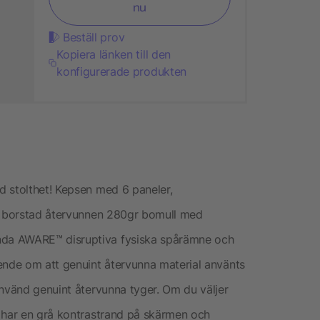
nu
Beställ prov
Kopiera länken till den
konfigurerade produkten
d stolthet! Kepsen med 6 paneler,
av borstad återvunnen 280gr bomull med
da AWARE™ disruptiva fysiska spårämne och
ende om att genuint återvunna material använts
använd genuint återvunna tyger. Om du väljer
n har en grå kontrastrand på skärmen och