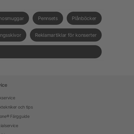
mosmuggar
Pennsets
Plånböcker
ingsskivor
Reklamartiklar för konserter
vice
kservice
ktekniker och tips
one® Färgguide
ialservice