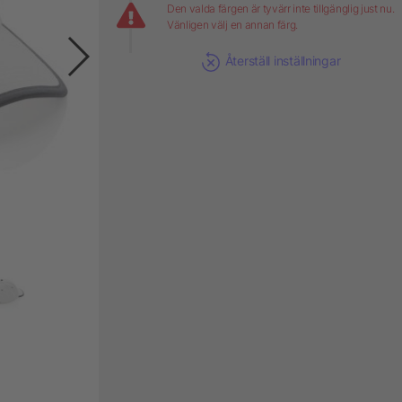
Den valda färgen är tyvärr inte tillgänglig just nu.
Vänligen välj en annan färg.
Återställ inställningar