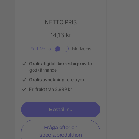
NETTO PRIS
14,13 kr
Exkl. Moms.
Inkl. Moms
Gratis digitalt korrekturprov
för
godkännande
Gratis avbokning
före tryck
Fri frakt
från 3.999 kr
Beställ nu
Fråga efter en
specialproduktion