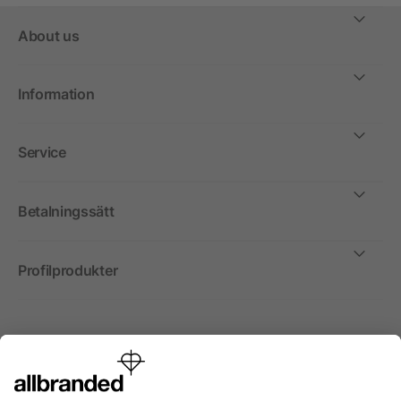
About us
Information
Service
Betalningssätt
Profilprodukter
Internationellt