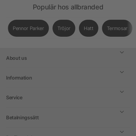
Populär hos allbranded
Pennor Parker
Tröjor
Hatt
Termosar
About us
Information
Service
Betalningssätt