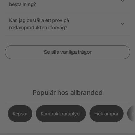
beställning?
Kan jag beställa ett prov på
reklamprodukten i förväg?
Se alla vanliga frågor
Populär hos allbranded
Kepsar
Kompaktparaplyer
Ficklampor
K