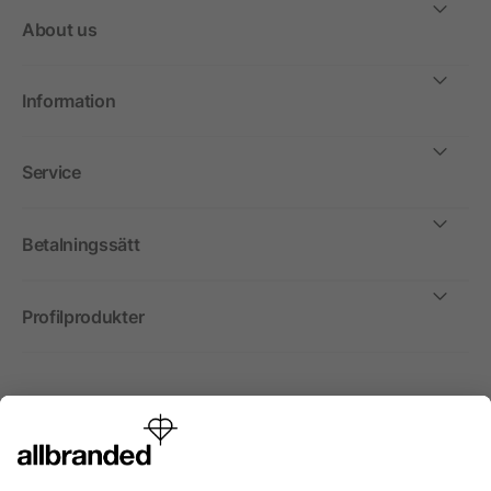
About us
Information
Service
Betalningssätt
Profilprodukter
Internationellt