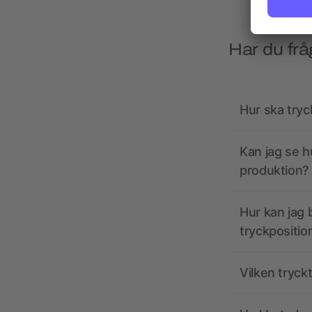
Har du frå
Hur ska tryc
Kan jag se h
produktion?
Hur kan jag b
tryckpositio
Vilken tryck