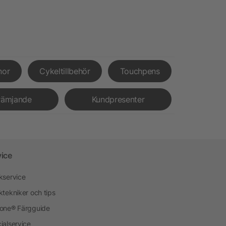
nor
Cykeltillbehör
Touchpens
rämjande
Kundpresenter
vice
kservice
ktekniker och tips
one® Färgguide
ialservice