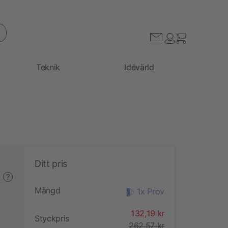
Teknik
Idévärld
Ditt pris
?
Mängd
1x Prov
132,19 kr
Styckpris
262,57 kr