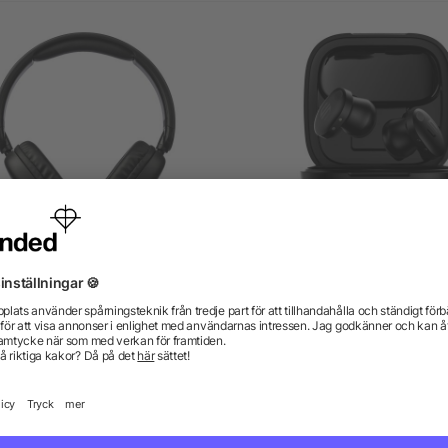
ABS wireless headphone
Lakewood RCS återvunna
Janice
reparerbara trådlösa
öronsnäckor
från 87,65 kr
från 508,22 kr