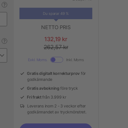
?
Du sparar 49 %
NETTO PRIS
132,19 kr
?
262,57 kr
Exkl. Moms.
Inkl. Moms
Gratis digitalt korrekturprov
för
godkännande
Gratis avbokning
före tryck
Fri frakt
från 3.999 kr
Leverans inom 2 - 3 veckor efter
godkännandet av tryckmönstret.