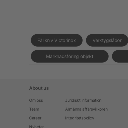
Fällkniv Victorinox
Verktygslådor
Marknadsföring objekt
About us
Om oss
Juridiskt information
Team
Allmänna affärsvillkoren
Career
Integritetspolicy
Nyheter