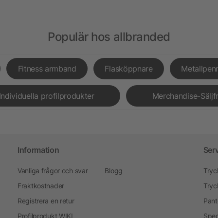
Populär hos allbranded
Fitness armband
Flasköppnare
Metallpen
Individuella profilprodukter
Merchandise-Säljf
Information
Ser
Vanliga frågor och svar
Blogg
Tryc
Fraktkostnader
Tryc
Registrera en retur
Pant
Profilprodukt WIKI
Spec