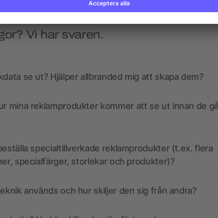
gor? Vi har svaren.
kdata se ut? Hjälper allbranded mig att skapa dem?
ur mina reklamprodukter kommer att se ut innan de går
eställa specialtillverkade reklamprodukter (t.ex. flera
ner, specialfärger, storlekar och produkter)?
teknik används och hur skiljer den sig från andra?