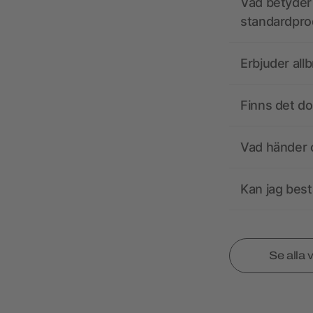
Vad betyder 
standardpro
Erbjuder all
Finns det d
Vad händer o
Kan jag best
Se alla 