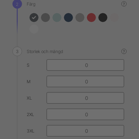
Färg
?
Storlek och mängd
?
S
M
XL
2XL
3XL