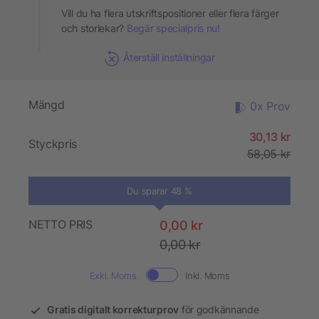
Vill du ha flera utskriftspositioner eller flera färger
och storlekar?
Begär specialpris nu!
Återställ inställningar
Mängd
0x Prov
30,13 kr
Styckpris
58,05 kr
Du sparar 48 %
NETTO PRIS
0,00 kr
0,00 kr
Exkl. Moms.
Inkl. Moms
Gratis digitalt korrekturprov
för godkännande