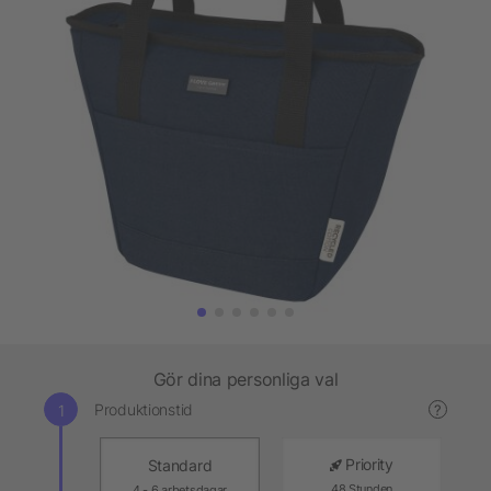
Gör dina personliga val
Produktionstid
?
Priority
Standard
48 Stunden
4 - 6 arbetsdagar