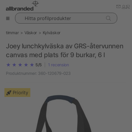
Hitta profilprodukter
timmar
Väskor
Kylväskor
Joey lunchkylväska av GRS-återvunnen
canvas med plats för 9 burkar, 6 l
5/5
|
1
recension
Produktnummer:
360-120679-023
Priority