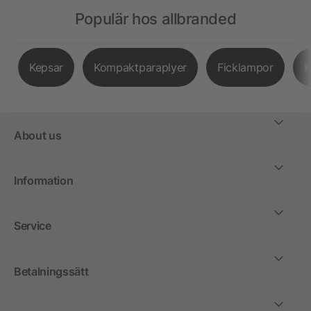
Populär hos allbranded
Kepsar
Kompaktparaplyer
Ficklampor
K
About us
Information
Service
Betalningssätt