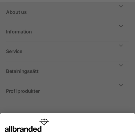
About us
Information
Service
Betalningssätt
Profilprodukter
Internationellt