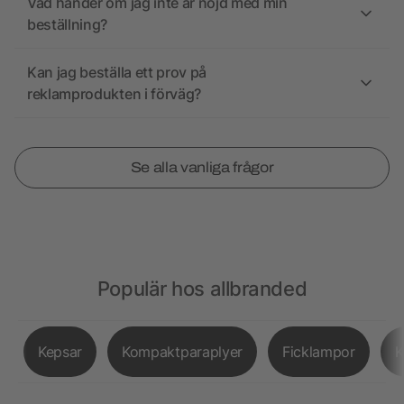
Vad händer om jag inte är nöjd med min
beställning?
Kan jag beställa ett prov på
reklamprodukten i förväg?
Se alla vanliga frågor
Populär hos allbranded
Kepsar
Kompaktparaplyer
Ficklampor
K