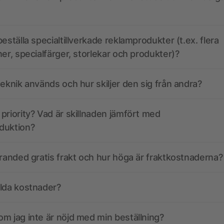
eställa specialtillverkade reklamprodukter (t.ex. flera
ner, specialfärger, storlekar och produkter)?
teknik används och hur skiljer den sig från andra?
priority? Vad är skillnaden jämfört med
duktion?
branded gratis frakt och hur höga är fraktkostnaderna?
olda kostnader?
m jag inte är nöjd med min beställning?