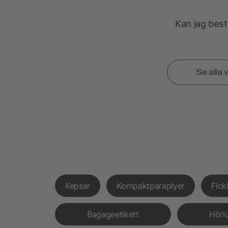
Kan jag best
Se alla 
Kepsar
Kompaktparaplyer
Fick
Bagageetikett
Hörl