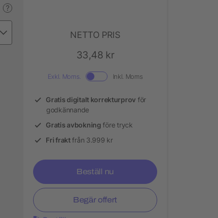
?
NETTO PRIS
33,48 kr
Exkl. Moms.
Inkl. Moms
Gratis digitalt korrekturprov
för
godkännande
Gratis avbokning
före tryck
Fri frakt
från 3.999 kr
Beställ nu
Begär offert