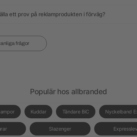
älla ett prov på reklamprodukten i förväg?
vanliga frågor
Populär hos allbranded
lampor
Kuddar
Tändare BiC
Nyckelband E
urar
Slazenger
Expressle