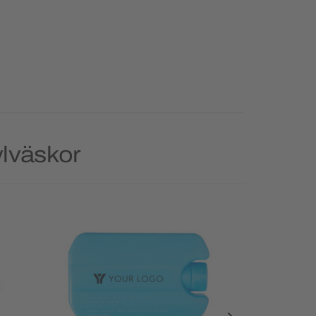
ylväskor
Priority