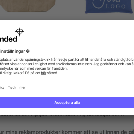
ppingkasse som kylväska i
Kylväska för 6 burkar (33 
laminerat papper
5/5
(2)
från 16,66 kr
från 6,83 kr
gor? Vi har svaren.
kdata se ut? Hjälper allbranded mig att skapa dem?
ur mina reklamprodukter kommer att se ut innan de går