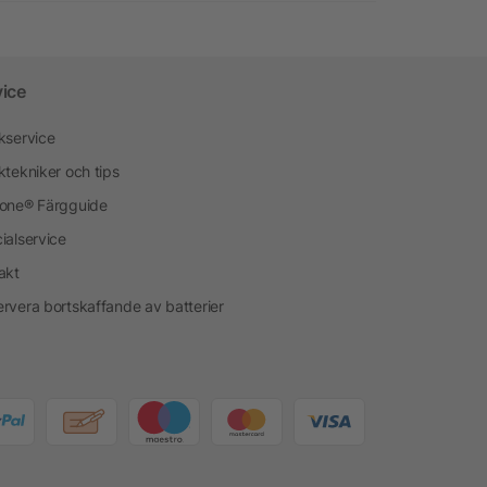
vice
kservice
ktekniker och tips
one® Färgguide
ialservice
akt
rvera bortskaffande av batterier