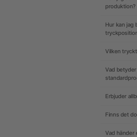
produktion?
Hur kan jag b
tryckpositio
Vilken tryck
Vad betyder 
standardpro
Erbjuder all
Finns det d
Vad händer o