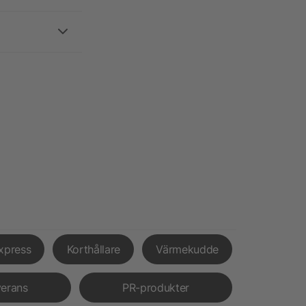
xpress
Korthållare
Värmekudde
verans
PR-produkter