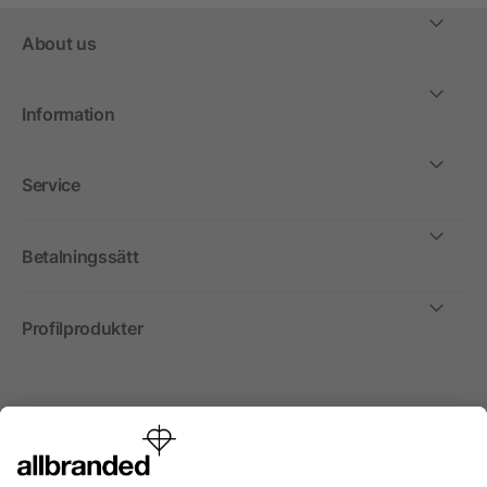
About us
Information
Service
Betalningssätt
Profilprodukter
Internationellt