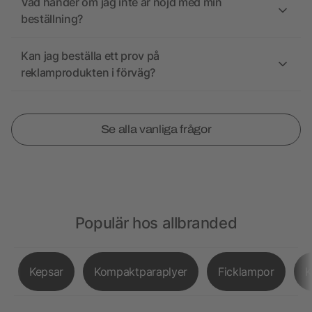
Vad händer om jag inte är nöjd med min
beställning?
Kan jag beställa ett prov på
reklamprodukten i förväg?
Se alla vanliga frågor
Populär hos allbranded
Kepsar
Kompaktparaplyer
Ficklampor
K