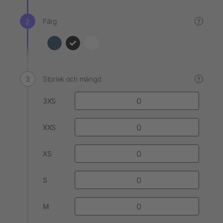
Färg
?
Storlek och mängd
?
3XS
XXS
XS
S
M