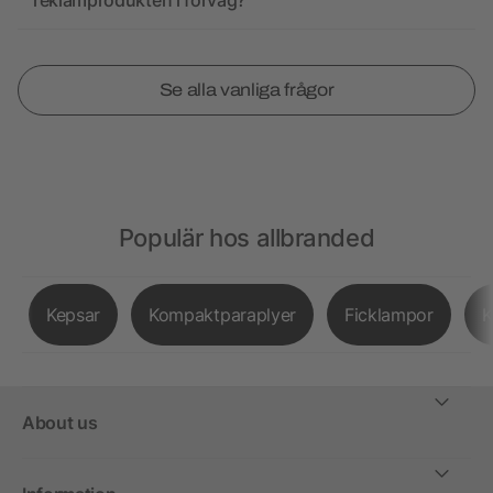
reklamprodukten i förväg?
Se alla vanliga frågor
Populär hos allbranded
Kepsar
Kompaktparaplyer
Ficklampor
K
About us