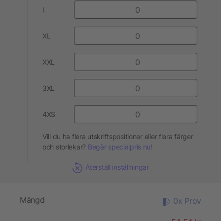
L
XL
XXL
3XL
4XS
Vill du ha flera utskriftspositioner eller flera färger
och storlekar?
Begär specialpris nu!
Återställ inställningar
Mängd
0x Prov