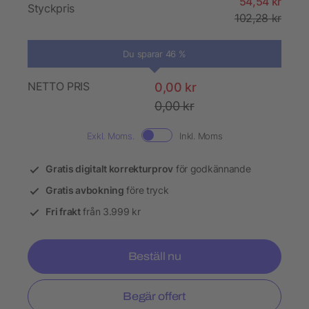
54,54 kr
Styckpris
102,28 kr
Du sparar 46 %
NETTO PRIS
0,00 kr
0,00 kr
Exkl. Moms.
Inkl. Moms
Gratis digitalt korrekturprov
för godkännande
Gratis avbokning
före tryck
Fri frakt
från 3.999 kr
Beställ nu
Begär offert