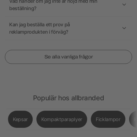
Vad händer om jag inte är nöjd med min
beställning?
Kan jag beställa ett prov på
reklamprodukten i förväg?
Se alla vanliga frågor
Populär hos allbranded
Kepsar
Kompaktparaplyer
Ficklampor
K