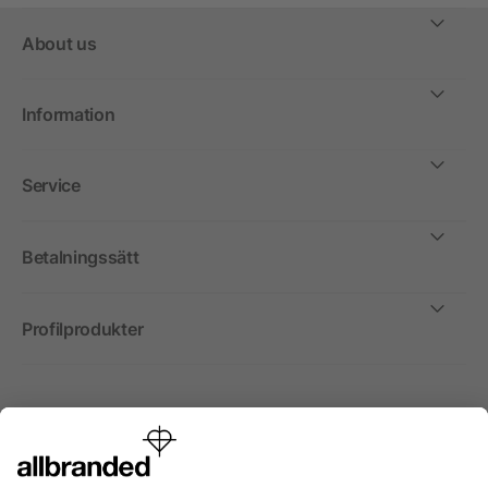
About us
Information
Service
Betalningssätt
Profilprodukter
Internationellt