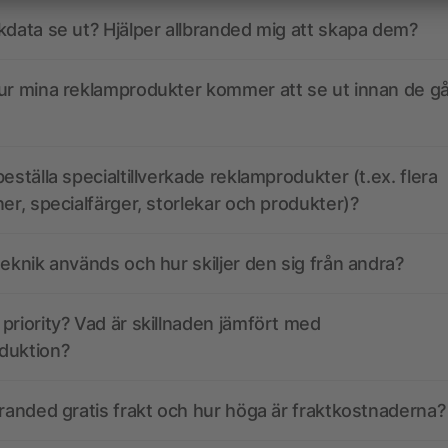
kdata se ut? Hjälper allbranded mig att skapa dem?
ur mina reklamprodukter kommer att se ut innan de går
eställa specialtillverkade reklamprodukter (t.ex. flera
ner, specialfärger, storlekar och produkter)?
teknik används och hur skiljer den sig från andra?
priority? Vad är skillnaden jämfört med
duktion?
branded gratis frakt och hur höga är fraktkostnaderna?