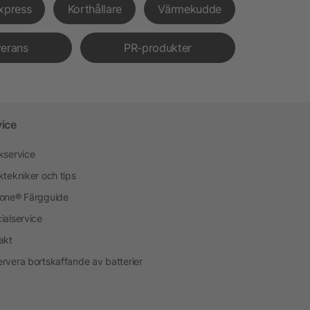
xpress
Korthållare
Värmekudde
verans
PR-produkter
vice
kservice
ktekniker och tips
one® Färgguide
ialservice
akt
rvera bortskaffande av batterier