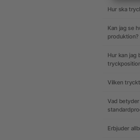
Hur ska tryc
Kan jag se h
produktion?
Hur kan jag b
tryckpositio
Vilken tryck
Vad betyder 
standardpro
Erbjuder all