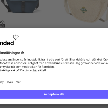
GA Baltimore RCS sling bag
Bear midjeväska av GRS
certifierat återvunnet she
4/5
(1)
material, 3 l
från 145,15 kr
från 29,08 kr
gor? Vi har svaren.