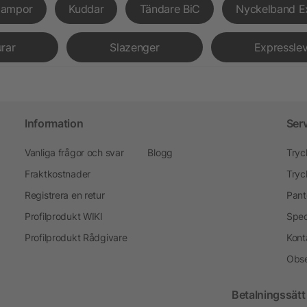
lampor
Kuddar
Tändare BiC
Nyckelband E
urar
Slazenger
Expressle
Information
Ser
Vanliga frågor och svar
Blogg
Tryc
Fraktkostnader
Tryc
Registrera en retur
Pant
Profilprodukt WIKI
Spec
Profilprodukt Rådgivare
Kont
Obse
Betalningssätt