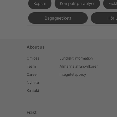
Kepsar
Kompaktparaplyer
Fick
Bagageetikett
Hörl
About us
Om oss
Juridiskt information
Team
Allmänna affärsvillkoren
Career
Integritetspolicy
Nyheter
Kontakt
Frakt