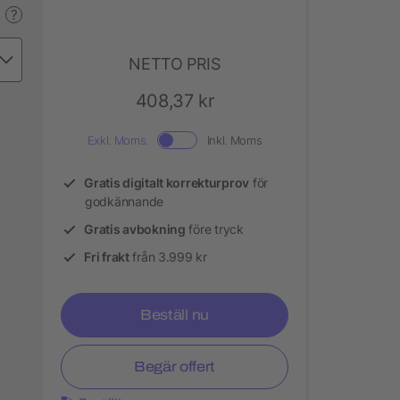
?
NETTO PRIS
408,37 kr
Exkl. Moms.
Inkl. Moms
Gratis digitalt korrekturprov
för
godkännande
Gratis avbokning
före tryck
Fri frakt
från 3.999 kr
Beställ nu
Begär offert