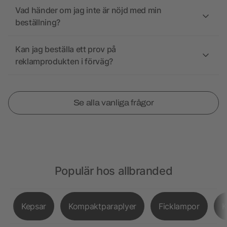
Vad händer om jag inte är nöjd med min
beställning?
Kan jag beställa ett prov på
reklamprodukten i förväg?
Se alla vanliga frågor
Populär hos allbranded
Kepsar
Kompaktparaplyer
Ficklampor
K