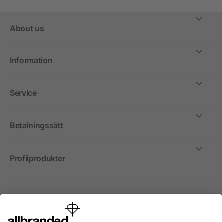
About us
Information
Service
Betalningssätt
Profilprodukter
Internationellt