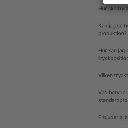
Hur ska tryc
Kan jag se h
produktion?
Hur kan jag b
tryckpositio
Vilken tryck
Vad betyder 
standardpro
Erbjuder all