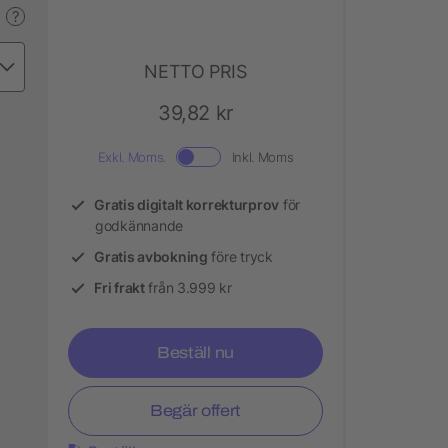
?
NETTO PRIS
39,82 kr
Exkl. Moms.
Inkl. Moms
Gratis digitalt korrekturprov
för
godkännande
Gratis avbokning
före tryck
Fri frakt
från 3.999 kr
Beställ nu
Begär offert