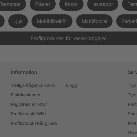
Termosar
Plåster
Kakor
Isskrapor
Ter
Ljus
Mobiltillbehör
Mobilfodral
Parker
Profilprodukter för researrangörer
Information
Ser
Vanliga frågor och svar
Blogg
Tryc
Fraktkostnader
Tryc
Registrera en retur
Pant
Profilprodukt WIKI
Spec
Profilprodukt Rådgivare
Kont
Obse