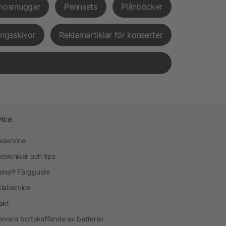
mosmuggar
Pennsets
Plånböcker
ingsskivor
Reklamartiklar för konserter
vice
kservice
ktekniker och tips
one® Färgguide
ialservice
akt
rvera bortskaffande av batterier