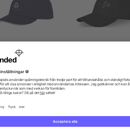
yx Sandwich keps 5 panel
Davis 6-panels keps
från 13,90 kr
från 23,01 kr
gor? Vi har svaren.