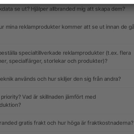
kdata se ut? Hjälper allbranded mig att skapa dem?
ur mina reklamprodukter kommer att se ut innan de går
eställa specialtillverkade reklamprodukter (t.ex. flera
ner, specialfärger, storlekar och produkter)?
teknik används och hur skiljer den sig från andra?
priority? Vad är skillnaden jämfört med
duktion?
branded gratis frakt och hur höga är fraktkostnaderna?