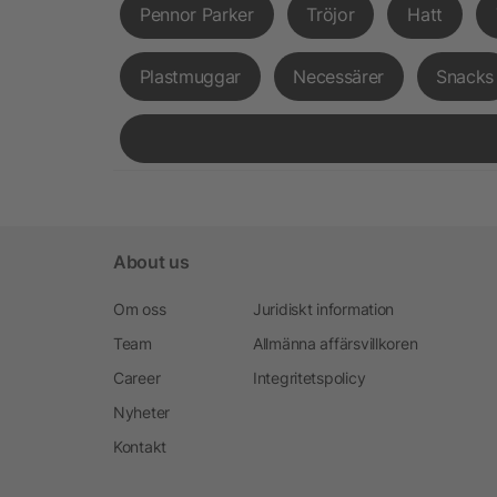
Pennor Parker
Tröjor
Hatt
Plastmuggar
Necessärer
Snacks
About us
Om oss
Juridiskt information
Team
Allmänna affärsvillkoren
Career
Integritetspolicy
Nyheter
Kontakt