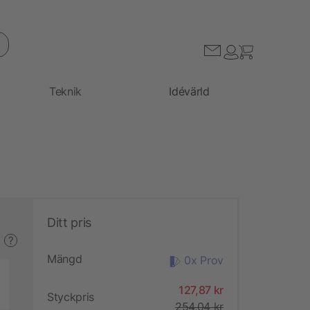
Teknik
Idévärld
Ditt pris
?
Mängd
0x Prov
127,87 kr
Styckpris
254,04 kr