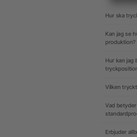
Hur ska tryc
Kan jag se h
produktion?
Hur kan jag b
tryckpositio
Vilken tryck
Vad betyder 
standardpro
Erbjuder all