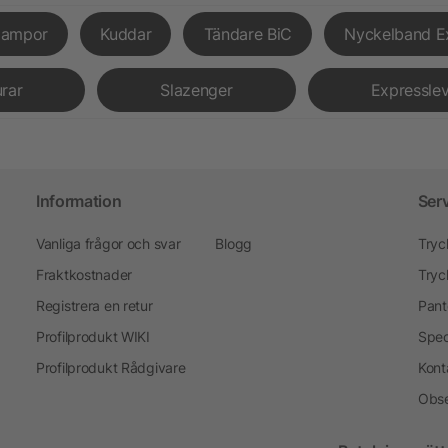
lampor
Kuddar
Tändare BiC
Nyckelband E
urar
Slazenger
Expressle
Information
Ser
Vanliga frågor och svar
Blogg
Tryc
Fraktkostnader
Tryc
Registrera en retur
Pant
Profilprodukt WIKI
Spec
Profilprodukt Rådgivare
Kont
Obse