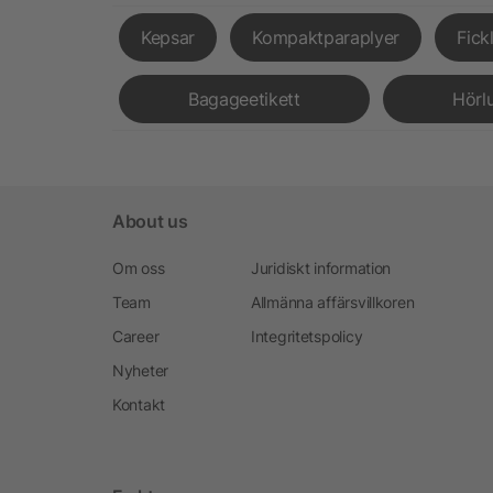
Kepsar
Kompaktparaplyer
Fick
Bagageetikett
Hörl
About us
Om oss
Juridiskt information
Team
Allmänna affärsvillkoren
Career
Integritetspolicy
Nyheter
Kontakt