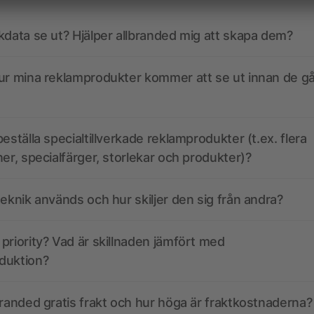
kdata se ut? Hjälper allbranded mig att skapa dem?
ur mina reklamprodukter kommer att se ut innan de går
eställa specialtillverkade reklamprodukter (t.ex. flera
ner, specialfärger, storlekar och produkter)?
teknik används och hur skiljer den sig från andra?
priority? Vad är skillnaden jämfört med
duktion?
branded gratis frakt och hur höga är fraktkostnaderna?