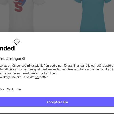
eros kortärmad herrtröja
Bahrain kortärmad funktion
shirt för dam
5/5
(1)
från 22,07 kr
från 14,71 kr
gor? Vi har svaren.