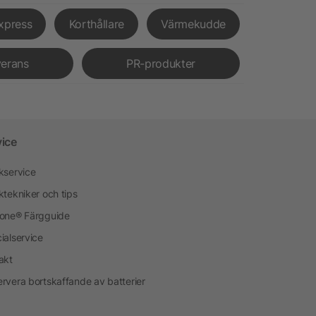
xpress
Korthållare
Värmekudde
verans
PR-produkter
vice
kservice
ktekniker och tips
one® Färgguide
ialservice
akt
rvera bortskaffande av batterier