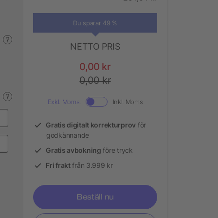
Du sparar 49 %
?
NETTO PRIS
0,00 kr
0,00 kr
?
Exkl. Moms.
Inkl. Moms
Gratis digitalt korrekturprov
för
godkännande
Gratis avbokning
före tryck
Fri frakt
från 3.999 kr
Beställ nu