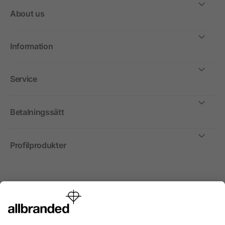
About us
Information
Service
Betalningssätt
Profilprodukter
Internationellt