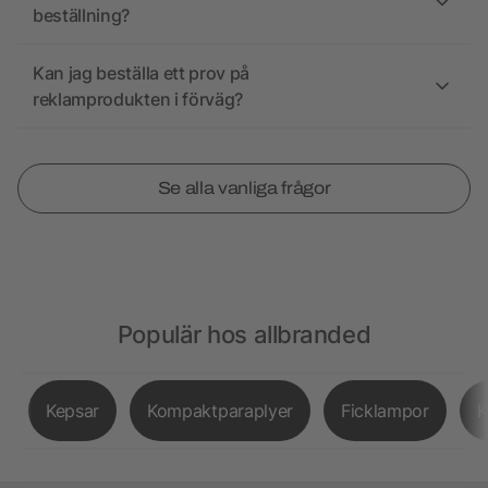
beställning?
Kan jag beställa ett prov på
reklamprodukten i förväg?
Se alla vanliga frågor
Populär hos allbranded
Kepsar
Kompaktparaplyer
Ficklampor
K