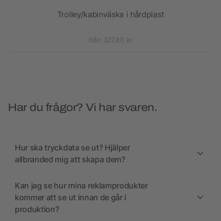
et
Trolley/kabinväska i hårdplast
V
från 327,80 kr
Har du frågor? Vi har svaren.
Hur ska tryckdata se ut? Hjälper
allbranded mig att skapa dem?
Kan jag se hur mina reklamprodukter
kommer att se ut innan de går i
produktion?