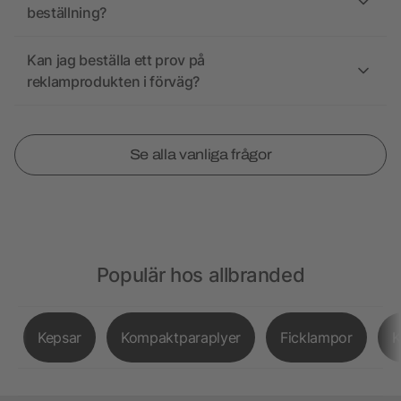
beställning?
Kan jag beställa ett prov på
reklamprodukten i förväg?
Se alla vanliga frågor
Populär hos allbranded
Kepsar
Kompaktparaplyer
Ficklampor
K