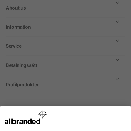
About us
Information
Service
Betalningssätt
Profilprodukter
Internationellt