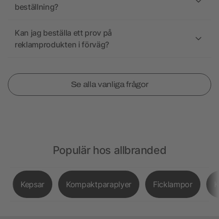
beställning?
Kan jag beställa ett prov på
reklamprodukten i förväg?
Se alla vanliga frågor
Populär hos allbranded
Kepsar
Kompaktparaplyer
Ficklampor
K