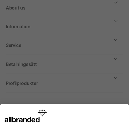
About us
Information
Service
Betalningssätt
Profilprodukter
Internationellt