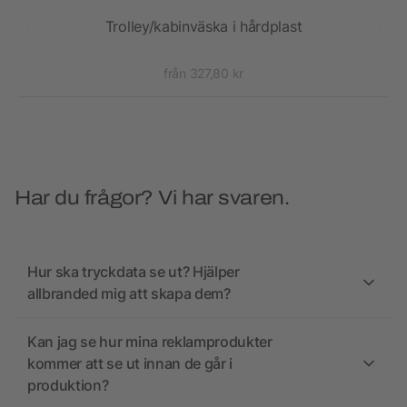
 40 l
Trolley/kabinväska i hårdplast
Rov
från 327,80 kr
Har du frågor? Vi har svaren.
Hur ska tryckdata se ut? Hjälper
allbranded mig att skapa dem?
Kan jag se hur mina reklamprodukter
kommer att se ut innan de går i
produktion?