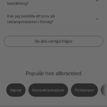
beställning?
Kan jag beställa ett prov på
reklamprodukten i förväg?
Se alla vanliga frågor
Populär hos allbranded
Kepsar
Kompaktparaplyer
Ficklampor
K