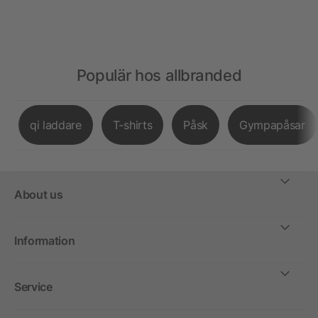
Populär hos allbranded
qi laddare
T-shirts
Påsk
Gympapåsar
About us
Information
Service