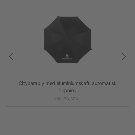
auto
Cityparaply med aluminiumskaft, automatisk
2
öppning
från 39,37 kr