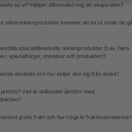
kdata se ut? Hjälper allbranded mig att skapa dem?
ur mina reklamprodukter kommer att se ut innan de går
eställa specialtillverkade reklamprodukter (t.ex. flera
ner, specialfärger, storlekar och produkter)?
teknik används och hur skiljer den sig från andra?
priority? Vad är skillnaden jämfört med
duktion?
branded gratis frakt och hur höga är fraktkostnaderna?