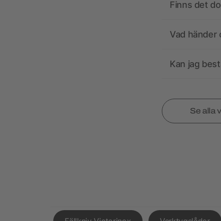
Finns det d
Vad händer o
Kan jag best
Se alla 
Fällkniv Victorinox
Verktygslådor