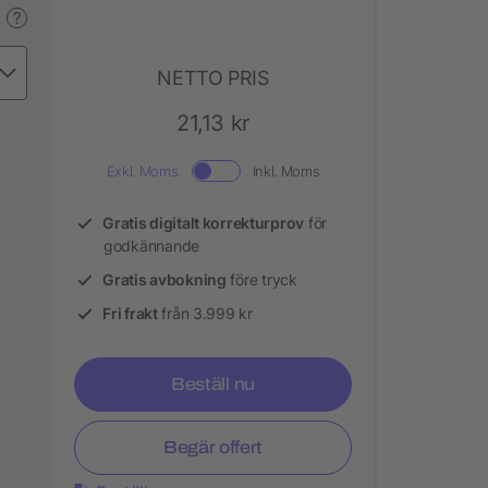
?
NETTO PRIS
21,13 kr
Exkl. Moms.
Inkl. Moms
Gratis digitalt korrekturprov
för
godkännande
Gratis avbokning
före tryck
Fri frakt
från 3.999 kr
Beställ nu
Begär offert