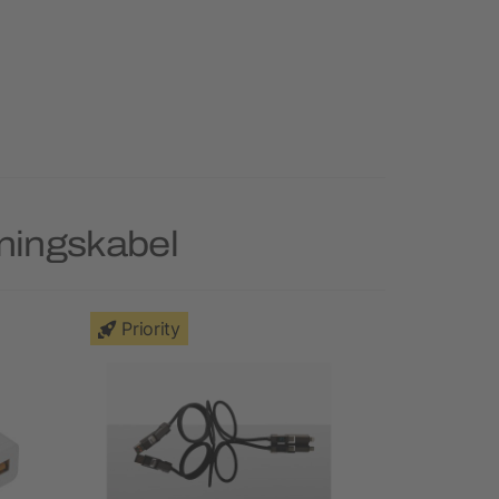
dningskabel
Priority
Priority