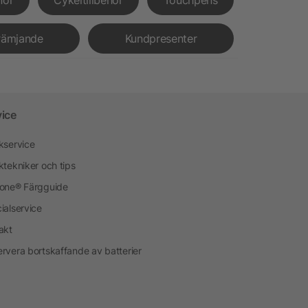
rämjande
Kundpresenter
vice
kservice
ktekniker och tips
one® Färgguide
ialservice
akt
rvera bortskaffande av batterier