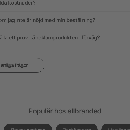
olda kostnader?
m jag inte är nöjd med min beställning?
älla ett prov på reklamprodukten i förväg?
vanliga frågor
Populär hos allbranded
Fitness armband
Flasköppnare
Metallpen