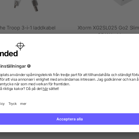
he Troop 3-i-1 laddkabel
Xtorm XG2SL025 Go2 Slim
25 W laddare
från 15,06 kr
från 101,48 kr
gor? Vi har svaren.