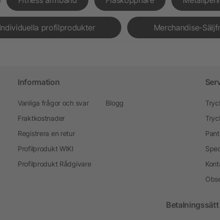
Individuella profilprodukter
Merchandise-Säljf
Information
Ser
Vanliga frågor och svar
Blogg
Tryc
Fraktkostnader
Tryc
Registrera en retur
Pant
Profilprodukt WIKI
Spec
Profilprodukt Rådgivare
Kont
Obse
Betalningssätt