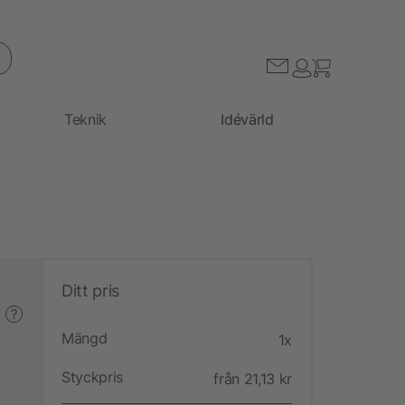
Teknik
Idévärld
Ditt pris
?
Mängd
1x
Styckpris
från 21,13 kr