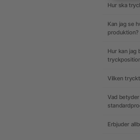
Hur ska tryc
Kan jag se h
produktion?
Hur kan jag b
tryckpositio
Vilken tryck
Vad betyder 
standardpro
Erbjuder all