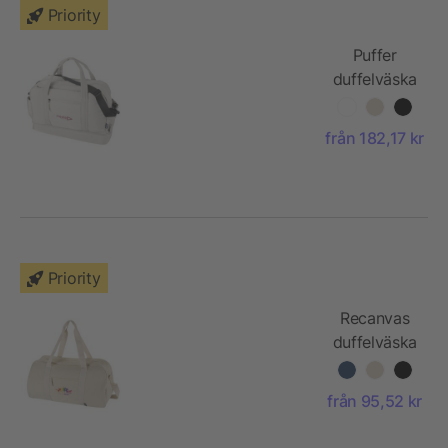
Priority
Puffer
duffelväska
med
isolerad
från 182,17 kr
botten av
återvunnen
GRS, 30 l
Priority
Recanvas
duffelväska
av
återvunnen
från 95,52 kr
GRS, 40 l