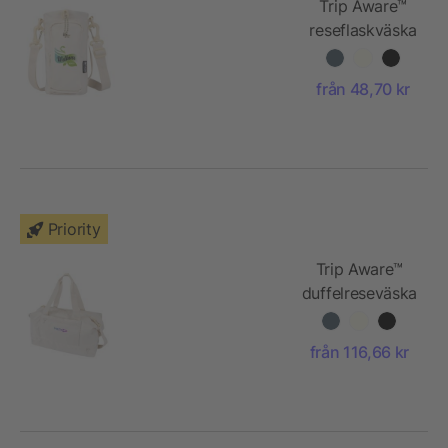
Trip Aware™
reseflaskväska
av återvunnet
material på 2 l
från 48,70 kr
Priority
Trip Aware™
duffelreseväska
av återvunnet
material på 42 l
från 116,66 kr