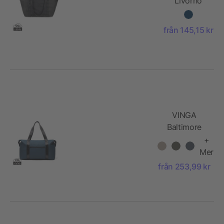
Livorno
GRS
återvunnen
från 145,15 kr
polyester
weekend
bag
VINGA
Baltimore
RCS 24h
+
weekendbag
Mer
från 253,99 kr