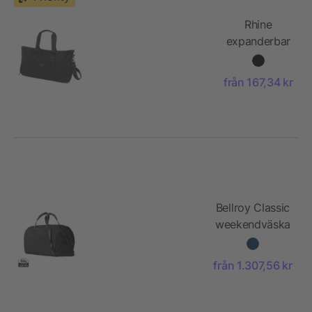
Rhine
expanderbar
duffelväska
35 l av
från 167,34 kr
återvunnen
GRS
Bellroy Classic
weekendväska
45L
från 1.307,56 kr