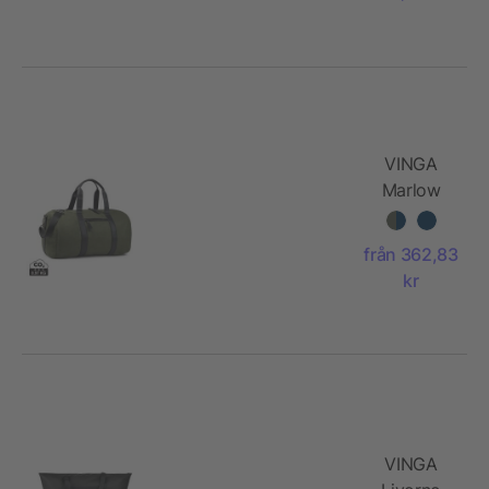
material, 3 l
VINGA
Marlow
RCS
återvunnen
från 362,83
polyester
kr
weekend
bag
VINGA