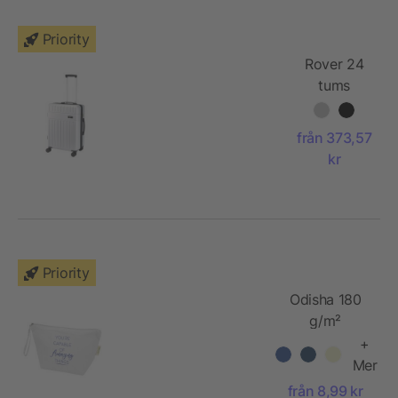
Priority
Rover 24
tums
kabinväska
av GRS-
från 373,57
återvunnet
kr
material,
70 l
Priority
Odisha 180
g/m²
tillbehörspåse
+
av ekologiskt
Mer
OCS-
från 8,99 kr