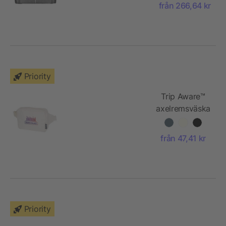
från 266,64 kr
Priority
Trip Aware™
axelremsväska
för resor av
återvunnet
från 47,41 kr
material på 1 l
Priority