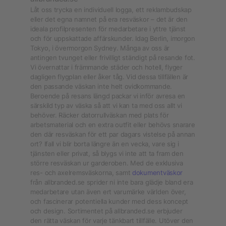
Låt oss trycka en individuell logga, ett reklambudskap
eller det egna namnet på era resväskor – det är den
ideala profilpresenten för medarbetare i yttre tjänst
och för uppskattade affärskunder. Idag Berlin, imorgon
Tokyo, i övermorgon Sydney. Många av oss är
antingen tvunget eller frivilligt ständigt på resande fot.
Vi övernattar i främmande städer och hotell, flyger
dagligen flygplan eller åker tåg. Vid dessa tillfällen är
den passande väskan inte helt ovidkommande.
Beroende på resans längd packar vi inför avresa en
särskild typ av väska så att vi kan ta med oss allt vi
behöver. Räcker datorrullväskan med plats för
arbetsmaterial och en extra outfit eller behövs snarare
den där resväskan för ett par dagars vistelse på annan
ort? Ifall vi blir borta längre än en vecka, vare sig i
tjänsten eller privat, så blygs vi inte att ta fram den
större resväskan ur garderoben. Med de exklusiva
res- och axelremsväskorna, samt
dokumentväskor
från allbranded.se sprider ni inte bara glädje bland era
medarbetare utan även ert varumärke världen över,
och fascinerar potentiella kunder med dess koncept
och design. Sortimentet på allbranded.se erbjuder
den rätta väskan för varje tänkbart tillfälle. Utöver den