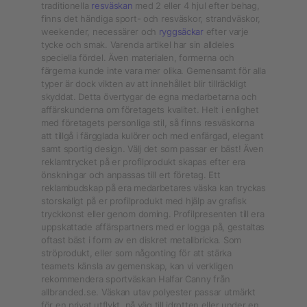
traditionella
resväskan
med 2 eller 4 hjul efter behag,
finns det händiga sport- och resväskor, strandväskor,
weekender, necessärer och
ryggsäckar
efter varje
tycke och smak. Varenda artikel har sin alldeles
speciella fördel. Även materialen, formerna och
färgerna kunde inte vara mer olika. Gemensamt för alla
typer är dock vikten av att innehållet blir tillräckligt
skyddat. Detta övertygar de egna medarbetarna och
affärskunderna om företagets kvalitet. Helt i enlighet
med företagets personliga stil, så finns resväskorna
att tillgå i färgglada kulörer och med enfärgad, elegant
samt sportig design. Välj det som passar er bäst! Även
reklamtrycket på er profilprodukt skapas efter era
önskningar och anpassas till ert företag. Ett
reklambudskap på era medarbetares väska kan tryckas
storskaligt på er profilprodukt med hjälp av grafisk
tryckkonst eller genom doming. Profilpresenten till era
uppskattade affärspartners med er logga på, gestaltas
oftast bäst i form av en diskret metallbricka. Som
ströprodukt, eller som någonting för att stärka
teamets känsla av gemenskap, kan vi verkligen
rekommendera sportväskan Halfar Canny från
allbranded.se. Väskan utav polyester passar utmärkt
för en privat utflykt, på väg till idrotten eller under en