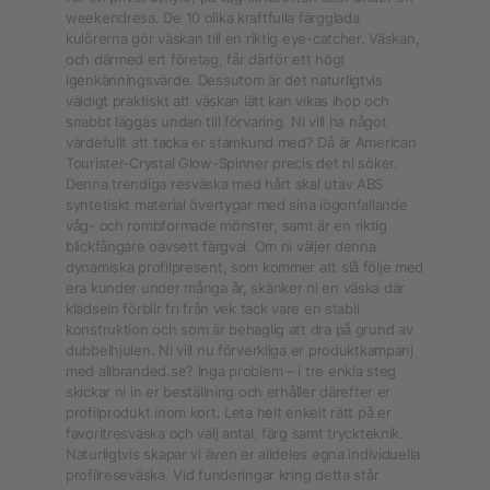
weekendresa. De 10 olika kraftfulla färgglada
kulörerna gör väskan till en riktig eye-catcher. Väskan,
och därmed ert företag, får därför ett högt
igenkänningsvärde. Dessutom är det naturligtvis
väldigt praktiskt att väskan lätt kan vikas ihop och
snabbt läggas undan till förvaring. Ni vill ha något
värdefullt att tacka er stamkund med? Då är American
Tourister-Crystal Glow-Spinner precis det ni söker.
Denna trendiga resväska med hårt skal utav ABS
syntetiskt material övertygar med sina iögonfallande
våg- och rombformade mönster, samt är en riktig
blickfångare oavsett färgval. Om ni väljer denna
dynamiska profilpresent, som kommer att slå följe med
era kunder under många år, skänker ni en väska där
klädseln förblir fri från vek tack vare en stabil
konstruktion och som är behaglig att dra på grund av
dubbelhjulen. Ni vill nu förverkliga er produktkampanj
med allbranded.se? Inga problem – i tre enkla steg
skickar ni in er beställning och erhåller därefter er
profilprodukt inom kort. Leta helt enkelt rätt på er
favoritresväska och välj antal, färg samt tryckteknik.
Naturligtvis skapar vi även er alldeles egna individuella
profilreseväska. Vid funderingar kring detta står