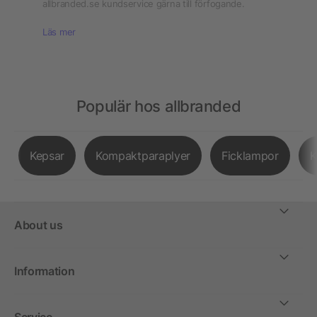
allbranded.se kundservice gärna till förfogande.
Läs mer
Populär hos allbranded
Kepsar
Kompaktparaplyer
Ficklampor
K
About us
Information