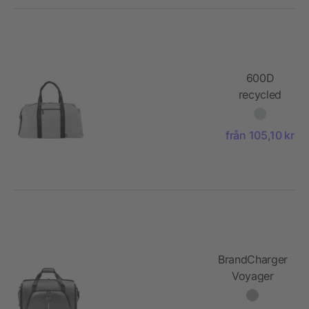
600D
recycled
polyester
duffle bag
från 105,10 kr
Desmond
BrandCharger
Voyager
duffle bag