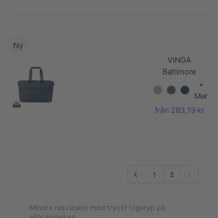
Ny
VINGA
Baltimore
RCS
+
expandable
Mer
weekend
från 283,19 kr
bag
1
2
Mindre resväskor med tryckt logotyp på
allbranded.se