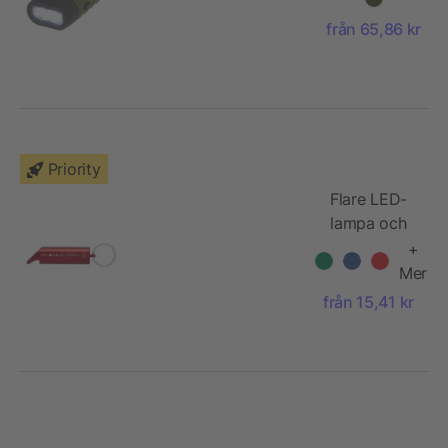
med
från 65,86 kr
karbinhake
av
återvunnen
plast
Priority
Flare LED-
lampa och
flasköppnare
+
med
Mer
nyckelring av
från 15,41 kr
återvunnen
aluminium