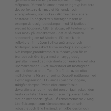
garanterar att rätt lampa kan tryckas för varje
målgrupp. Därmed är lampor med er logotyp inte bara
det perfekta reklammediet för kunder och
affärspartners, utan också välkomna gåvor åt era
anställda! En högkvalitativ företagspresent är
exempelvis designbordslampan med 18 lysdioder i
elegant högblankt ABS. Er slogan, ett telefonnummer
eller motiv på lampskärmen - det är så modern
annonsering ser ut! Modern LED-teknik och
reflektorer finns även i billiga små lampor och
ficklampor, som säkert blir väl mottagna som gåvor!
När kampanjprodukterna är skräddarsydda för er
bransch och övertygar med en snygg design,
gestaltar ni med det individuella och unika trycket stor
uppmärksamhet, vilket säkerställer att mottagaren
uppnår önskad aha-effekt. Dra fördel av de olika
möjligheterna för annonsering. Oavsett nattlampa med
skymningssensor, LED-lampa i plast för joggare,
trädgårdslampan Riviera eller atmosfäriska
dekorationslampor - med det personliga trycket i den
bästa kvaliteten får ni lampor som imponerar. Lutar ni
mot en mer speciell gåva? Då rekommenderar vi Mag
Lite-ficklampor, som kännetecknas av en unik
robusthet och lång livslängd, en tidlös design och