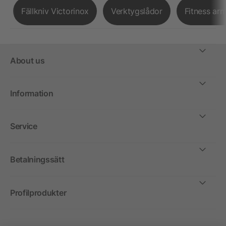
Fällkniv Victorinox
Verktygslådor
Fitness ar
About us
Information
Service
Betalningssätt
Profilprodukter