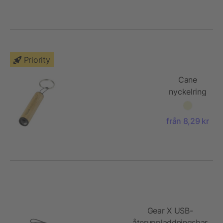
plast &
bambu
Priority
Cane
nyckelring
i bambu
med
från 8,29 kr
lampa
Gear X USB-
återuppladdningsbar