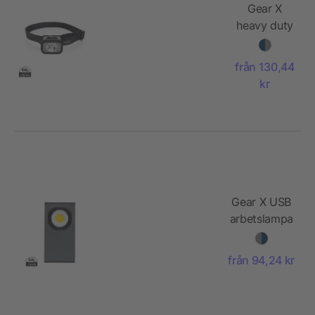
Gear X
heavy duty
pannlampa
RCS
från 130,44
återvunnen
kr
plast
Gear X USB
arbetslampa
i fickstorlek,
260 lumen,
från 94,24 kr
RCS plast