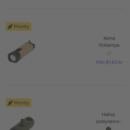
Priority
Kuma
ficklampa
med
karbinhake
från 81,63 kr
av bambu
och RCS-
återvunnen
plast
Priority
Helios
soldynamo-
ficklampa