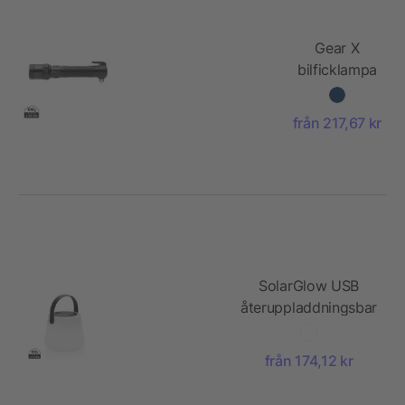
Gear X
bilficklampa
RCS
återvunnen
från 217,67 kr
aluminium
SolarGlow USB
återuppladdningsbar
outdoor-lampa RCS
plast
från 174,12 kr