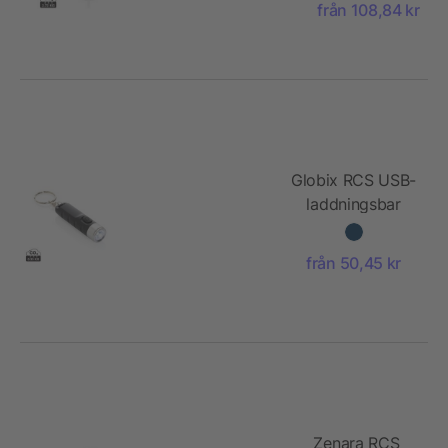
bordslampa
från 108,84 kr
Globix RCS USB-
laddningsbar
nyckelringslampa
från 50,45 kr
Zenara RCS