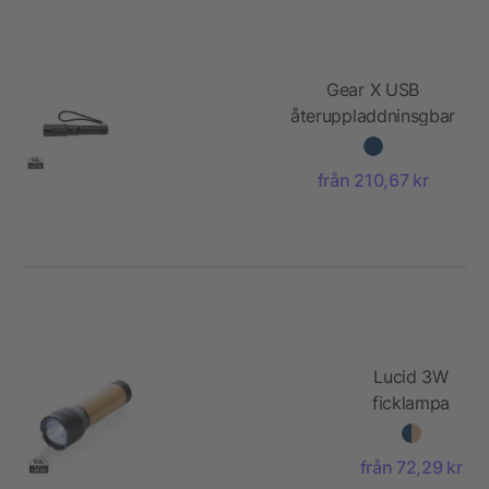
Gear X USB
återuppladdninsgbar
ficklampa
från 210,67 kr
Lucid 3W
ficklampa
RCS
certifierad
från 72,29 kr
återvunnen