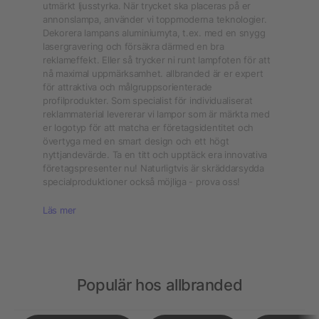
utmärkt ljusstyrka. När trycket ska placeras på er
annonslampa, använder vi toppmoderna teknologier.
Dekorera lampans aluminiumyta, t.ex. med en snygg
lasergravering och försäkra därmed en bra
reklameffekt. Eller så trycker ni runt lampfoten för att
nå maximal uppmärksamhet. allbranded är er expert
för attraktiva och målgruppsorienterade
profilprodukter. Som specialist för individualiserat
reklammaterial levererar vi lampor som är märkta med
er logotyp för att matcha er företagsidentitet och
övertyga med en smart design och ett högt
nyttjandevärde. Ta en titt och upptäck era innovativa
företagspresenter nu! Naturligtvis är skräddarsydda
specialproduktioner också möjliga - prova oss!
Läs mer
Populär hos allbranded