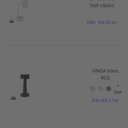
15W trådlös
skrivbordslampa
från 144,80 kr
VINGA Maris
RCS
återvunnen
+
plast
Mer
bordslampa
från 89,57 kr