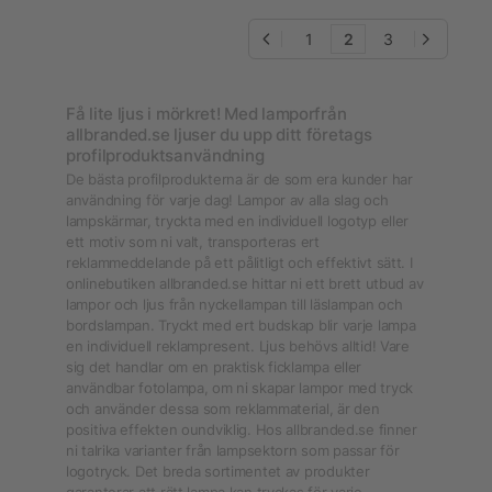
1
2
3
Få lite ljus i mörkret! Med lamporfrån
allbranded.se ljuser du upp ditt företags
profilproduktsanvändning
De bästa profilprodukterna är de som era kunder har
användning för varje dag! Lampor av alla slag och
lampskärmar, tryckta med en individuell logotyp eller
ett motiv som ni valt, transporteras ert
reklammeddelande på ett pålitligt och effektivt sätt. I
onlinebutiken allbranded.se hittar ni ett brett utbud av
lampor och ljus från nyckellampan till läslampan och
bordslampan. Tryckt med ert budskap blir varje lampa
en individuell reklampresent. Ljus behövs alltid! Vare
sig det handlar om en praktisk ficklampa eller
användbar fotolampa, om ni skapar lampor med tryck
och använder dessa som reklammaterial, är den
positiva effekten oundviklig. Hos allbranded.se finner
ni talrika varianter från lampsektorn som passar för
logotryck. Det breda sortimentet av produkter