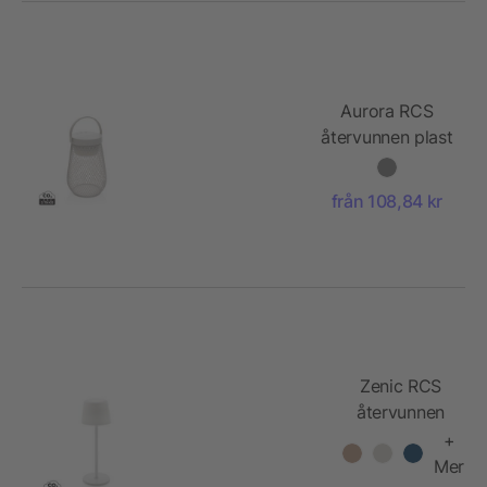
Aurora RCS
återvunnen plast
USB-
uppladdningsbar
från 108,84 kr
bordslampa
Zenic RCS
återvunnen
plast USB
+
laddningsbar
Mer