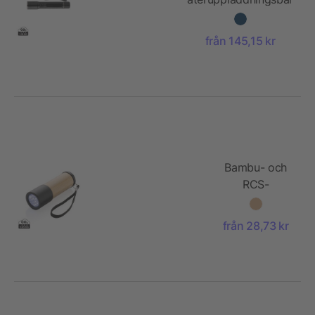
ficklampa RCS
aluminium
från 145,15 kr
Bambu- och
RCS-
återvunnen
plastficklampa
från 28,73 kr