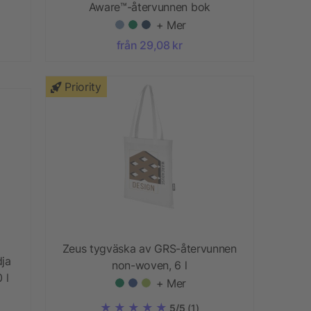
Aware™-återvunnen bok
+ Mer
från 29,08 kr
Priority
Zeus tygväska av GRS-återvunnen
ja
non-woven, 6 l
 l
+ Mer
5/5
(1)