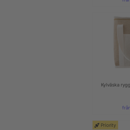
Kylväska rygg
frå
Priority