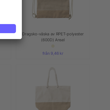
0D)
Dragsko-väska av RPET-polyester
(600D) Ansel
från 9,46 kr