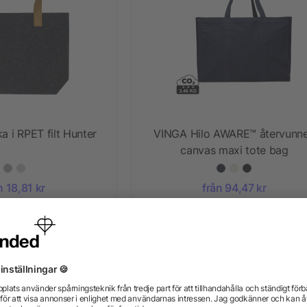
 i RPET filt Hunter
VINGA Hilo AWARE™ återvunn
canvas maxi tote bag
n 18,81 kr
från 94,47 kr