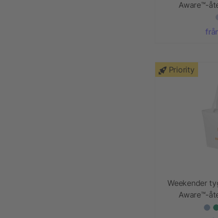
Aware™-åte
frå
Priority
Weekender ty
Aware™-åte