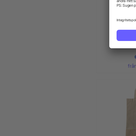
Shoppingvä
frå