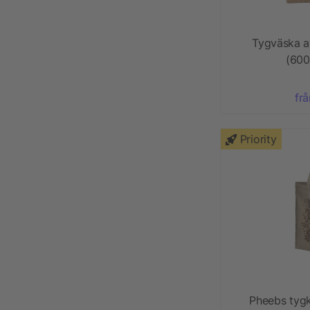
Tygväska a
(600
frå
Priority
Pheebs tyg