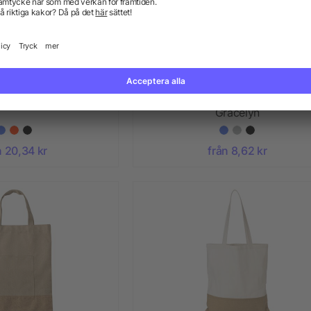
ska i bomull Cole
Axelväska i polyester RPET (60
Gracelyn
n 20,34 kr
från 8,62 kr