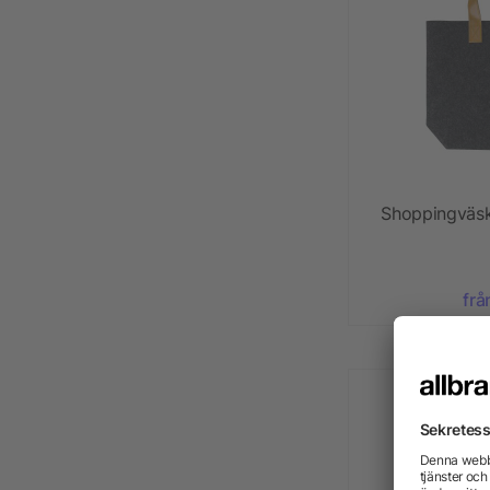
Shoppingväska
frå