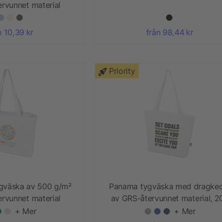
rvunnet material
n 10,39 kr
från 98,44 kr
Priority
gväska av 500 g/m²
Panama tygväska med dragked
rvunnet material
av GRS-återvunnet material, 20
+ Mer
+ Mer