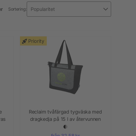
er
Sortering:
Priority
e
Reclaim tvåfärgad tygväska med
vas
dragkedja på 15 l av återvunnen
GRS
från 32,58 kr