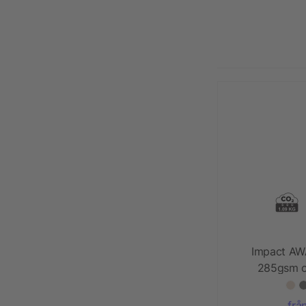
Impact AW
285gsm o
frå