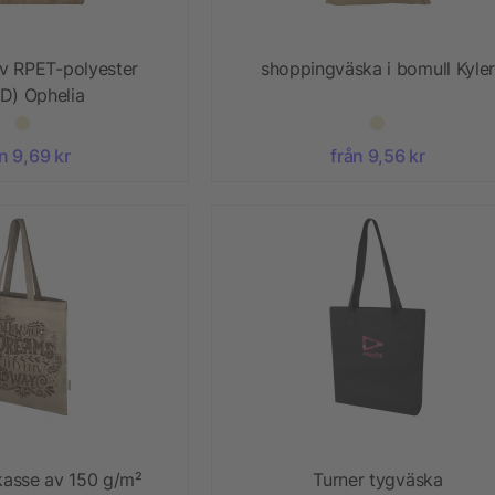
v RPET-polyester
shoppingväska i bomull Kyler
D) Ophelia
n 9,69 kr
från 9,56 kr
kasse av 150 g/m²
Turner tygväska