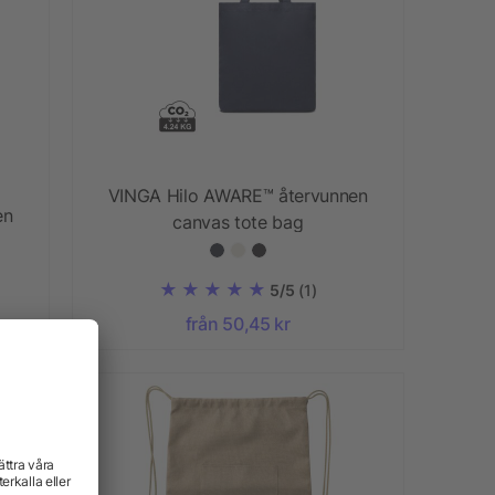
VINGA Hilo AWARE™ återvunnen
en
canvas tote bag
5/5
(1)
från 50,45 kr