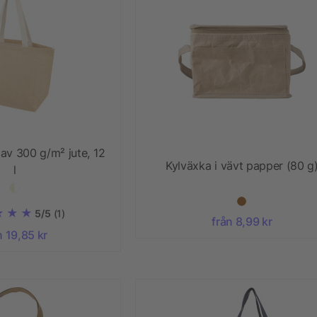
av 300 g/m² jute, 12
Kylväxka i vävt papper (80 g
l
5/5
(1)
från 8,99 kr
n 19,85 kr