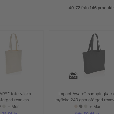
49-72 från 146 produkt
ARE™ tote-väska
Impact Aware™ shoppingkass
färgad rcanvas
m/ficka 240 gsm ofärgad rcan
+ Mer
+ Mer
n 28,96 kr
från 50,45 kr