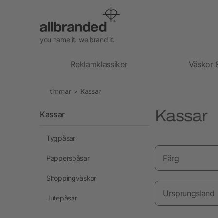
you name it. we brand it.
Reklamklassiker
Väskor 
timmar
Kassar
Kassar
Kassar
Tygpåsar
Färg
Papperspåsar
Shoppingväskor
Ursprungsland
Jutepåsar