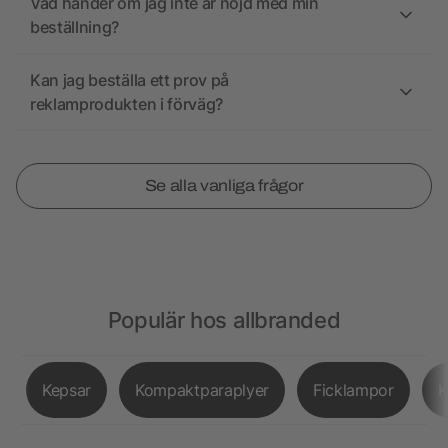
Vad händer om jag inte är nöjd med min
beställning?
Kan jag beställa ett prov på
reklamprodukten i förväg?
Se alla vanliga frågor
Populär hos allbranded
Kepsar
Kompaktparaplyer
Ficklampor
K