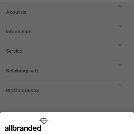
About us
Information
Service
Betalningssätt
Profilprodukter
Internationellt