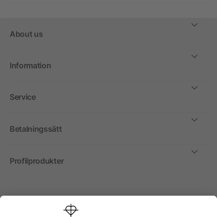
About us
Information
Service
Betalningssätt
Profilprodukter
Internationellt